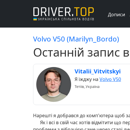
Дописи
Volvo V50 (Marilyn_Bordo)
Останній запис в
Vitalii_Vitvitskyi
Я їжджу на
Volvo V50
Тетіїв, Україна
Нарешті я добрався до комп'ютера щоб з
Як і всі в свій час хотів відмітити що пе
проблеми з вібрацією саме через старі ди