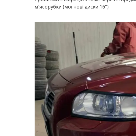
м'ясорубки (мої нові диски 16")