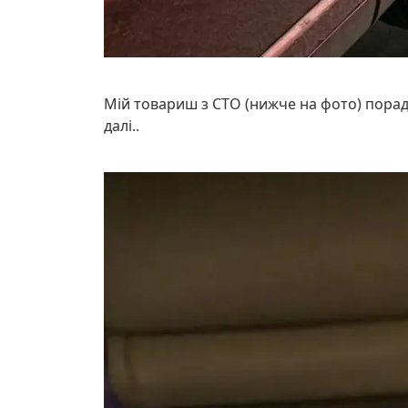
Мій товариш з СТО (нижче на фото) поради
далі..