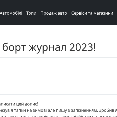
Автомобілі
Топи
Продаж авто
Сервіси та магазини
 борт журнал 2023!
аписати цей допис!
резув я тапки на зимові але пишу з запізненням. Зробив я
ски але все ж таки вирішив на зиму відбігати на тих же 