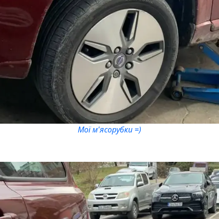
Мої м'ясорубки =)