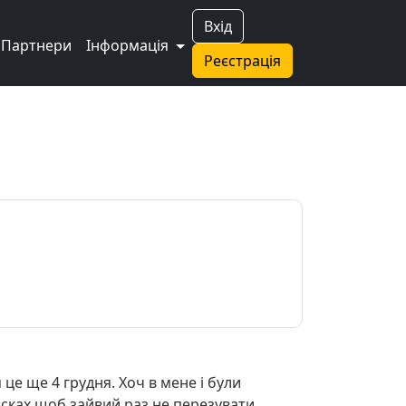
Вхід
Партнери
Інформація
Реєстрація
 це ще 4 грудня. Хоч в мене і були
дисках щоб зайвий раз не перезувати