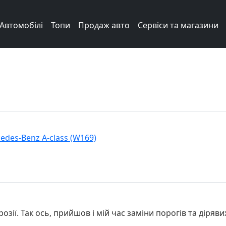
Автомобілі
Топи
Продаж авто
Сервіси та магазини
edes-Benz A-class (W169)
розії. Так ось, прийшов і мій час заміни порогів та діряви