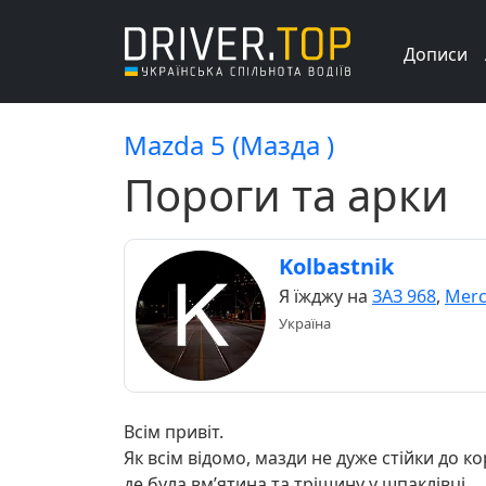
Дописи
Mazda 5 (Мазда )
Пороги та арки
Kolbastnik
Я їжджу на
ЗАЗ 968
,
Merc
Україна
Всім привіт.
Як всім відомо, мазди не дуже стійки до ко
де була вмʼятина та тріщину у шпаклівці.