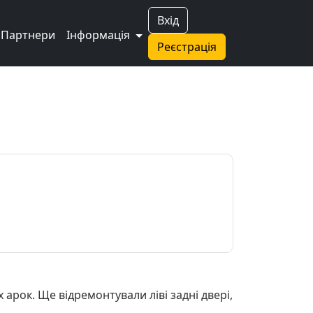
Вхід
Партнери
Інформація
Реєстрація
х арок. Ще відремонтували ліві задні двері,