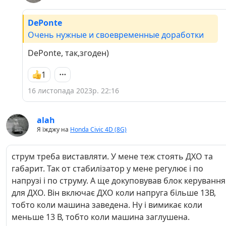
DePonte
Очень нужные и своевременные доработки
DePonte, так,згоден)
1
16 листопада 2023р. 22:16
alah
Я їжджу на
Honda Civic 4D (8G)
струм треба виставляти. У мене теж стоять ДХО та
габарит. Так от стабилізатор у мене регулює і по
напрузі і по струму. А ще докуповував блок керування
для ДХО. Він включає ДХО коли напруга більше 13В,
тобто коли машина заведена. Ну і вимикає коли
меньше 13 В, тобто коли машина заглушена.