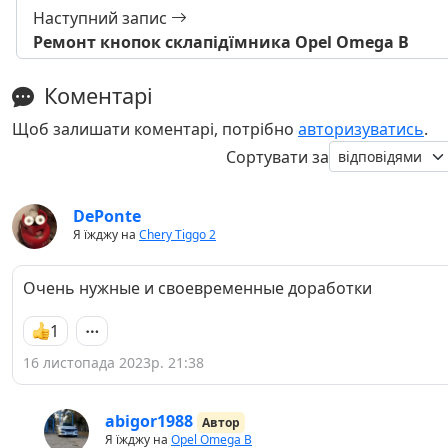
Наступний запис
Ремонт кнопок склапідїмника Opel Omega B
Коментарі
Щоб залишати коментарі, потрібно
авторизуватись
.
Сортувати за
DePonte
Я їжджу на
Chery Tiggo 2
Очень нужные и своевременные доработки
1
16 листопада 2023р. 21:38
abigor1988
Автор
Я їжджу на
Opel Omega B