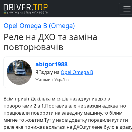
Opel Omega B (Omega)
Реле на ДХО та заміна
повторювачів
abigor1988
Я їжджу на
Opel Omega B
Житомир, Україна
Всім привіт.Декілька місяців назад купив дхо з
поворотами 2 в 1.Поставив але не завжди адекватно
працювали повороти на заведяну машину,то білим
мигне то жовтим.Тут у нас в додатку порадили купити
реле яке понижає вольтаж на ДХО,куплене було відраз