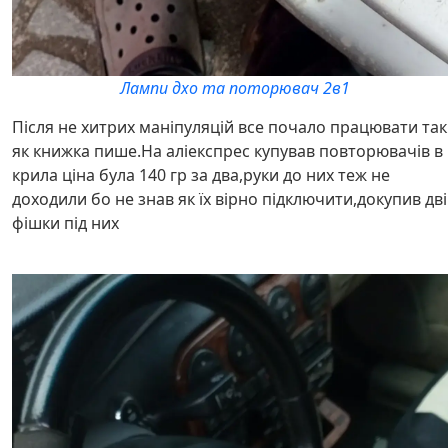
Лампи дхо та поторювач 2в1
Після не хитрих маніпуляцій все почало працювати так
як книжка пише.На аліекспрес купував повторювачів в
крила ціна була 140 гр за два,руки до них теж не
доходили бо не знав як їх вірно підключити,докупив дві
фішки під них