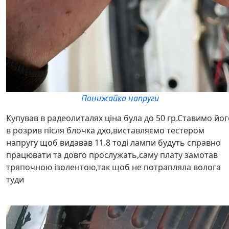
Понижайка напруги
Купував в радеолиталях ціна була до 50 гр.Ставимо йог
в розрив після блочка дхо,виставляємо тестером
напругу щоб видавав 11.8 тоді лампи будуть справно
працювати та довго прослужать,саму плату замотав
тряпочною ізолентою,так щоб не потрапляла волога
туди