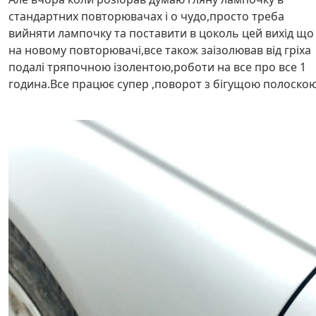
стандартних повторювачах і о чудо,просто треба
вийняти лампочку та поставити в цоколь цей вихід що
на новому повторювачі,все також заізолював від гріха
подалі тряпочною ізолентою,роботи на все про все 1
година.Все працює супер ,поворот з бігущою полоскою