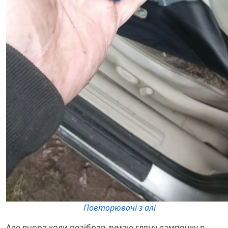
Повторювачі з алі
Але вчора коли розібрав думаю гляну лампочку в