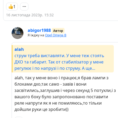
1
16 листопада 2023р. 15:32
abigor1988
Автор
Я їжджу на
Opel Omega B
alah
струм треба виставляти. У мене теж стоять
ДХО та габарит. Так от стабилізатор у мене
регулює і по напрузі і по струму. А ще
докуповував блок керування для ДХО. Він
alah, так у мене воно і працює,я брав лампи з
включає ДХО коли напруга більше 13В, тобто
блоками дхо,так само - завів і вони
коли машина заведена. Ну і вимикає коли
засвітились,заглушив і через секунд 5 потухли,і з
меньше 13 В, тобто коли машина заглушена.
вашого боку було запропоновано поставити
реле напруги як я не помиляюсь,то тільки
дойшли руки це зробити))