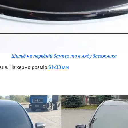
Шильд на передній бампер та в ляду багажника
вив. На кермо розмір
61х33 мм