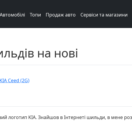
Автомобілі
Топи
Продаж авто
Сервіси та магазини
льдів на нові
KIA Ceed (2G)
вий логотип KIA. Знайшов в Інтернеті шильди, в мене ро