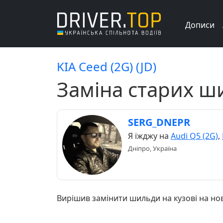
Дописи
KIA Ceed (2G) (JD)
Заміна старих ши
SERG_DNEPR
Я їжджу на
Audi Q5 (2G)
,
Дніпро, Україна
Вирішив замінити шильди на кузові на но