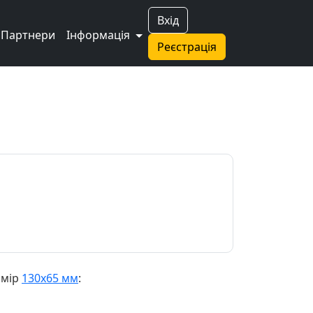
Вхід
Партнери
Інформація
Реєстрація
змір
130х65 мм
: