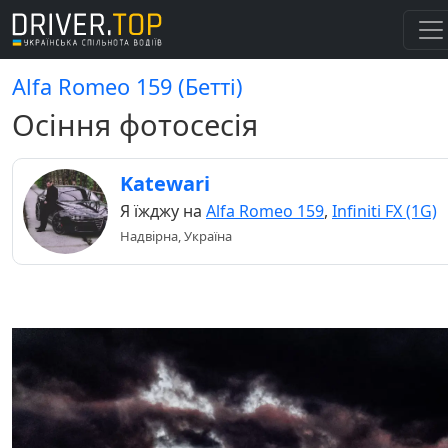
Alfa Romeo 159 (Бетті)
Осіння фотосесія
Katewari
Я їжджу на
Alfa Romeo 159
,
Infiniti FX (1G)
Надвірна, Україна