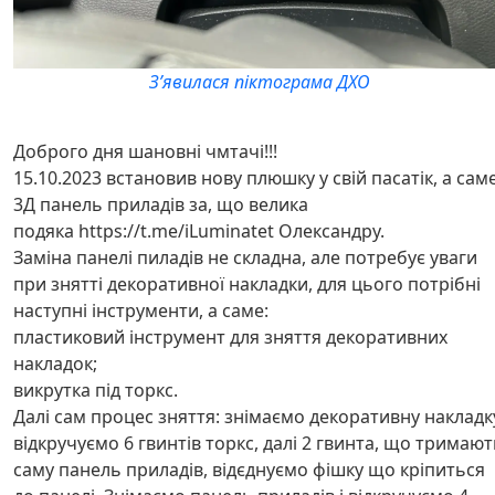
Зʼявилася піктограма ДХО
Доброго дня шановні чмтачі!!!
15.10.2023 встановив нову плюшку у свій пасатік, а саме
3Д панель приладів за, що велика
подяка https://t.me/iLuminatet Олександру.
Заміна панелі пиладів не складна, але потребує уваги
при знятті декоративної накладки, для цього потрібні
наступні інструменти, а саме:
пластиковий інструмент для зняття декоративних
накладок;
викрутка під торкс.
Далі сам процес зняття: знімаємо декоративну накладк
відкручуємо 6 гвинтів торкс, далі 2 гвинта, що тримают
саму панель приладів, відєднуємо фішку що кріпиться