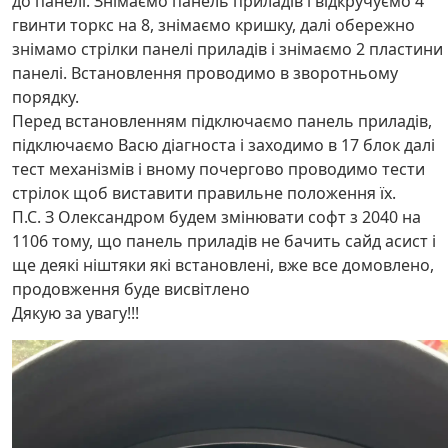
до панелі. Знімаємо панель приладів і відкручуємо 4
гвинти торкс на 8, знімаємо кришку, далі обережно
знімамо стрілки панелі приладів і знімаємо 2 пластини
панелі. Встановлення проводимо в зворотньому
порядку.
Перед встановленням підключаємо панель приладів,
підключаємо Васю діагноста і заходимо в 17 блок далі
тест механізмів і вному почергово проводимо тести
стрілок щоб виставити правильне положення їх.
П.С. З Олександром будем змінювати софт з 2040 на
1106 тому, що панель приладів не бачить сайд асист і
ще деякі ніштяки які встановлені, вже все домовлено,
продовження буде висвітлено
Дякую за увагу!!!