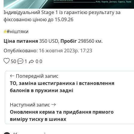
Індивідуальний Stage 1 із гарантією результату за
фіксованою ціною до 15.09.26
#
#ніштяки
Ціна питання
350 USD,
Пробіг
298560 км.
Опубліковано:
16 жовтня 2023р. 17:23
50
1
0
0
Попередній запис
ТО, заміна шестиграника і встановлення
балонів в пружини задні
Наступний запис
Оновлення керма та придбання прямого
виміру тиску в шинах