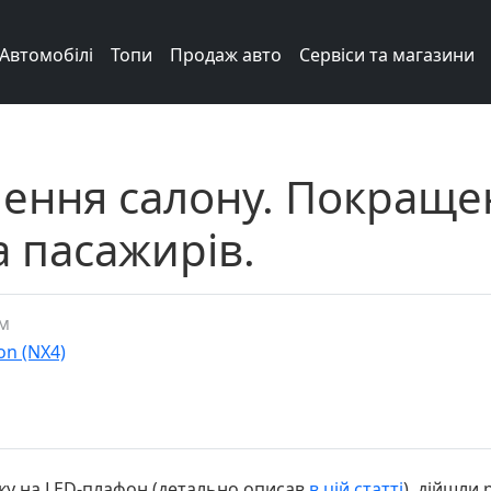
Автомобілі
Топи
Продаж авто
Сервіси та магазини
лення салону. Покраще
а пасажирів.
им
on (NX4)
ку на LED-плафон (детально описав
в цій статті
), дійшли