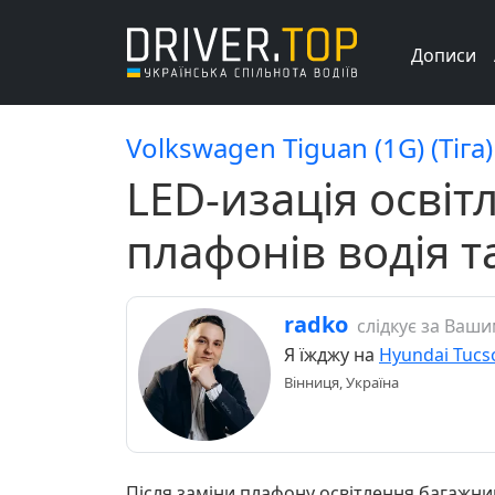
Дописи
Volkswagen Tiguan (1G) (Тіга)
LED-изація освіт
плафонів водія т
radko
слідкує за Ваш
Я їжджу на
Hyundai Tucs
Вінниця, Україна
Після заміни плафону освітлення багажни