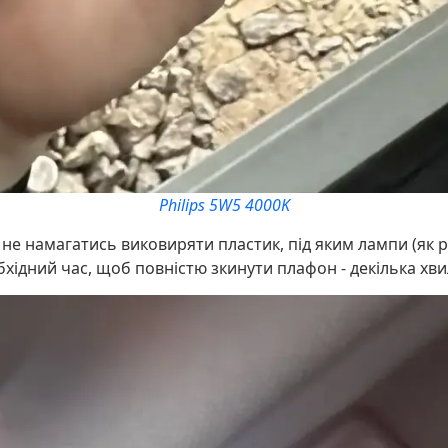
Philips 5W5 4000K
не намагатись виковиряти пластик, під яким лампи (як р
хідний час, щоб повністю зкинути плафон - декілька хви