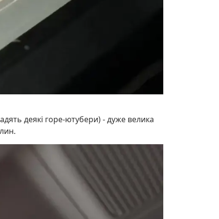
адять деякі горе-ютубери) - дуже велика
лин.