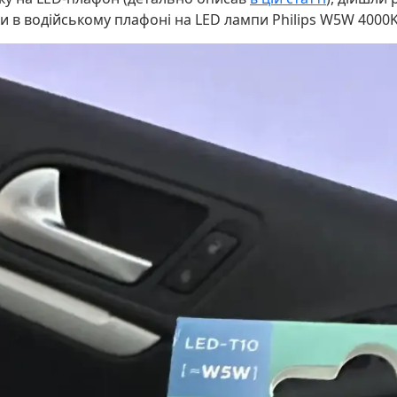
и в водійському плафоні на LED лампи Philips W5W 4000K