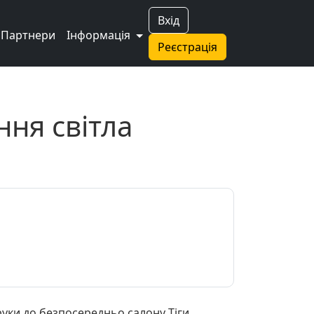
Вхід
Партнери
Інформація
Реєстрація
ння світла
 руки до безпосередньо салону Тіги.