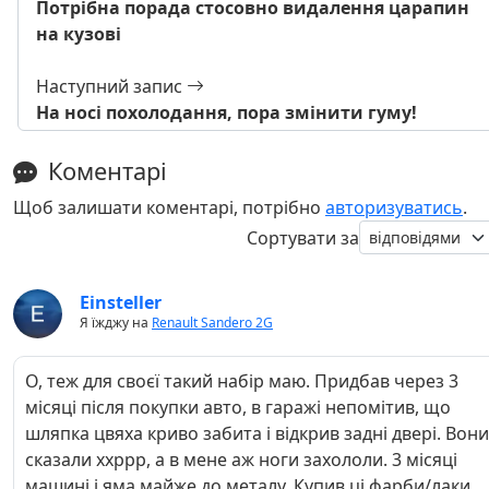
Потрібна порада стосовно видалення царапин
на кузові
Наступний запис
На носі похолодання, пора змінити гуму!
Коментарі
Щоб залишати коментарі, потрібно
авторизуватись
.
Сортувати за
Einsteller
Я їжджу на
Renault Sandero 2G
О, теж для своєї такий набір маю. Придбав через 3
місяці після покупки авто, в гаражі непомітив, що
шляпка цвяха криво забита і відкрив задні двері. Вони
сказали ххррр, а в мене аж ноги захололи. 3 місяці
машині і яма майже до металу. Купив ці фарби/лаки,