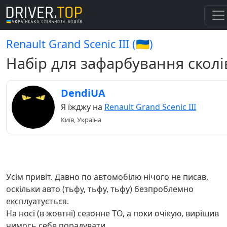
Renault Grand Scenic III (🇺🇦)
Набір для зафарбування сколі
DendiUA
Я їжджу на
Renault Grand Scenic III
Київ, Україна
Усім привіт. Давно по автомобілю нічого не писав,
оскільки авто (тьфу, тьфу, тьфу) безпроблемно
експлуатується.
На носі (в жовтні) сезонне ТО, а поки очікую, вирішив
чимось себе порадувати.