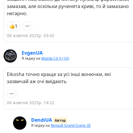
замазав, але оскільки рученята криві, то й замазано
негарно.
1
08 жовтня 2023р. 03:42
EvgenUA
Я їжджу на
Mazda CX-5 (1G)
Eikosha точно краще за усі інші вонючки, які
зазвичай аж очі виїдають
04 жовтня 2023р. 14:22
DendiUA
Автор
Я їжджу на
Renault Grand Scenic III