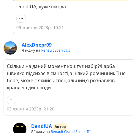
DendiUA, дуже шкода
09 жовтня 2023р. 10:51
AlexDnepr09
Я їжджу на
Renault Scenic III
Скільки на даний момент коштує набір?Фарба
швидко підсихає в ємності,а ніякий розчинник її не
бере, може є якийсь спеціальний,я розбавляв
краплею дист.води.
03 жовтня 2023р. 21:20
DendiUA
Автор
Я їжджу на
Renault Grand Scenic III