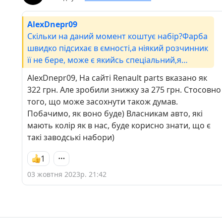
AlexDnepr09
Скільки на даний момент коштує набір?Фарба
швидко підсихає в ємності,а ніякий розчинник
її не бере, може є якийсь спеціальний,я
розбавляв краплею дист.води.
AlexDnepr09, На сайті Renault parts вказано як
322 грн. Але зробили знижку за 275 грн. Стосовно
того, що може засохнути також думав.
Побачимо, як воно буде) Власникам авто, які
мають колір як в нас, буде корисно знати, що є
такі заводські набори)
1
03 жовтня 2023р. 21:42