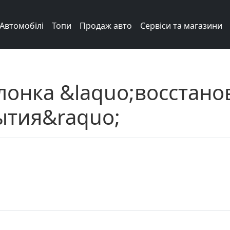
Автомобілі
Топи
Продаж авто
Сервіси та магазини
лонка &laquo;восстан
ытия&raquo;