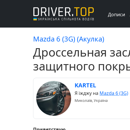
Дописи
Mazda 6 (3G) (Акулка)
Дроссельная зас
защитного покр
KARTEL
Я їжджу на
Mazda 6 (3G)
Миколаїв, Україна
Приветствую.