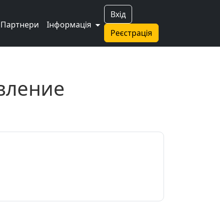
Вхід
Партнери
Інформація
Реєстрація
овление