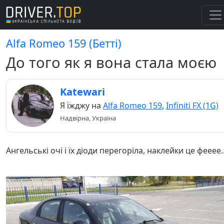
Alfa Romeo 159 (Бетті)
До того як я вона стала моєю
Katewari
Я їжджу на
Alfa Romeo 159
,
Infiniti FX (1G)
Надвірна, Україна
Ангельські очі і їх діоди перегоріла, наклейки це фееее.