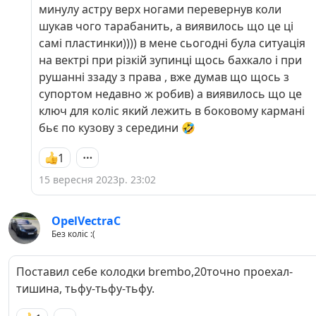
цієї єрунди…
минулу астру верх ногами перевернув коли
шукав чого тарабанить, а виявилось що це ці
самі пластинки)))) в мене сьогодні була ситуація
на вектрі при різкій зупинці щось бахкало і при
рушанні ззаду з права , вже думав що щось з
супортом недавно ж робив) а виявилось що це
ключ для коліс який лежить в боковому кармані
бьє по кузову з середини 🤣
1
15 вересня 2023р. 23:02
OpelVectraC
Без коліс :(
Поставил себе колодки brembo,20точно проехал-
тишина, тьфу-тьфу-тьфу.