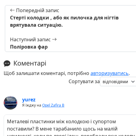
Попередній запис
Стерті колодки , або як пилочка для нігтів
врятувала ситуацію.
Наступний запис
Поліровка фар
Коментарі
Щоб залишати коментарі, потрібно
авторизуватись
.
Сортувати за
yurez
Я їжджу на
Opel Zafira B
Металеві пластинки між колодкою і супортом
поставили? В мене тарабанило щось на малій
швидкості, коли по дворі їдеш, перебрали всю ходову