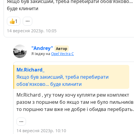
Якщо був закисший, треба перебирати обов'язково...
буде клинити
1
14 вересня 2023р. 10:05
"Andrey"
Автор
Я їжджу на
Opel Vectra C
Mr.Richard_
Якщо був закисший, треба перебирати
обов'язково... буде клинити
Mr.Richard , угу тому хочу купляти рем комплект
разом з поршнем бо якщо там не було пильників
то поршню там вже не добре і обидва перебрать.
14 вересня 2023р. 10:10