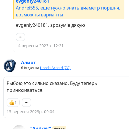
evgeniy240181
Andrei555, ещё нужно знать диаметр поршня,
возможны варианты
evgeniy240181, зрозумів дякую
14 вересня 2023р. 12:21
Алиот
Я їжджу на
Honda Accord (7G)
Рыбою,это сильно сказано. Буду теперь
принюхиваться.
1
13 вересня 2023р. 09:04
"Andrey"
Автор