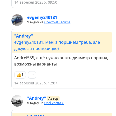
14 вересня 2023р. 09:50
evgeniy240181
Я їжджу на
Chevrolet Tacuma
"Andrey"
evgeniy240181, мені з поршнем треба, але
дякую за пропозицію)
Andrei555, ещё нужно знать диаметр поршня,
возможны варианты
1
14 вересня 2023р. 12:07
"Andrey"
Автор
Я їжджу на
Opel Vectra C