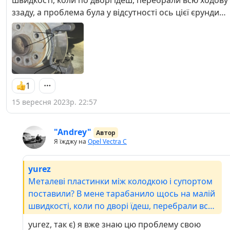
ззаду, а проблема була у відсутності ось цієї єрунди…
1
15 вересня 2023р. 22:57
"Andrey"
Автор
Я їжджу на
Opel Vectra C
yurez
Металеві пластинки між колодкою і супортом
поставили? В мене тарабанило щось на малій
швидкості, коли по дворі їдеш, перебрали всю
ходову ззаду, а проблема була у відсутності ось
yurez, так є) я вже знаю цю проблему свою