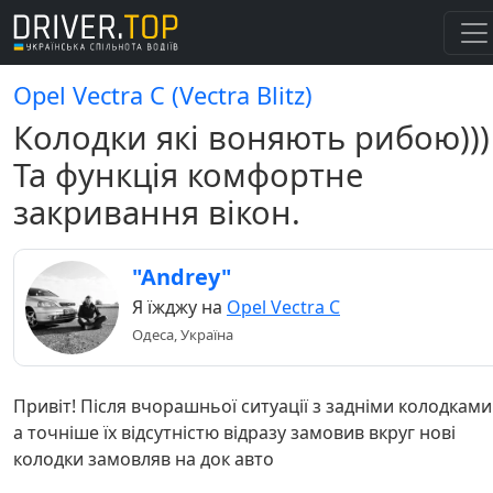
Opel Vectra C (Vectra Blitz)
Колодки які воняють рибою)))
Та функція комфортне
закривання вікон.
"Andrey"
Я їжджу на
Opel Vectra C
Одеса, Україна
Привіт! Після вчорашньої ситуації з задніми колодками 
а точніше їх відсутністю відразу замовив вкруг нові
колодки замовляв на док авто