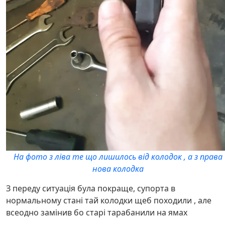
На фото з ліва те що лишилось від колодок , а з права
нова колодка
З переду ситуація була покраще, супорта в
нормальному стані тай колодки щеб походили , але
всеодно замінив бо старі тарабанили на ямах