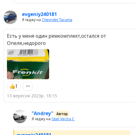
evgeniy240181
Я їжджу на
Chevrolet Tacuma
Есть у меня один ремкомплект,остался от
Опеля,недорого
1
13 вересня 2023р. 18:15
"Andrey"
Автор
Я їжджу на
Opel Vectra C
evgeniy240181