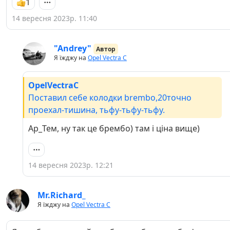
1
14 вересня 2023р. 11:40
"Andrey"
Автор
Я їжджу на
Opel Vectra C
OpelVectraC
Поставил себе колодки brembo,20точно
проехал-тишина, тьфу-тьфу-тьфу.
Ар_Тем, ну так це брембо) там і ціна вище)
14 вересня 2023р. 12:21
Mr.Richard_
Я їжджу на
Opel Vectra C