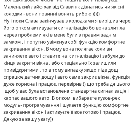
Маленький лайф хак від Слави як дізнатись чи якісні
колодки - вони повинні вонять рибою )))))
Ну і поки Слава закінчував з колодками я вирішив чере
його опком активувати сигналізацію бо вона злитіла
через проблеми які в мене були з правим заднім
замком , і попутно увімкнув собі функцію комфортне
закривання вікон. В чому вона полягає коли ви
зачиняєте авто і ставите на сигналізацію і забули до
кінця закрити вікна , або спеціально їх залишили
привідкритими , то в тому випадку якщо піде дощ
спрацює датчик дощу і авто саме закриє вікна, функція
дуже корисна і працює, перевірив )) що треба дя цього
щоб у вас була встановлена стандартна сигналізація і
карпас вашого авто. В опкомі вибараєте кузов-рек
модуль- програмування і шукаєте функцію комфортне
закривання вікон і активуєте її все готово і працює.
Дякую за вашу увагу))