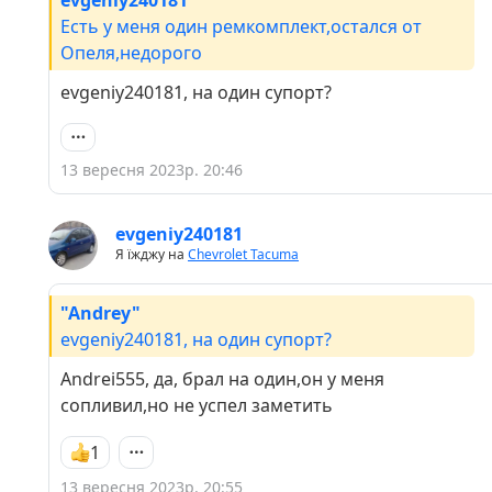
Есть у меня один ремкомплект,остался от
Опеля,недорого
evgeniy240181, на один супорт?
13 вересня 2023р. 20:46
evgeniy240181
Я їжджу на
Chevrolet Tacuma
"Andrey"
evgeniy240181, на один супорт?
Andrei555, да, брал на один,он у меня
сопливил,но не успел заметить
1
13 вересня 2023р. 20:55