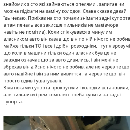
знайомих з сто які займаються опелями , запитав чи
можна підїхати на заміну колодок, Слава сказав давай
їдь чекаю. Приїхав на сто почали знімати задні супорт
а там печаль все закисше пильників не має(вчора
навіть не помітив). Коли спілкувався з минулим
власником авто він казав що він по ній нічого не роби
майже тільки ТО і все і дрібні розходніки, і тут я зрозум
що коли в машини тільки один власник був це не
завжди означає що за авто дивились, і він мені не
збрехав він дійсно нічого не робив, але не через те що
авто надійне і він за ним дивиттся , а через те що він
просто їздив і ушатував її.
З матюками супорта прокрутили і колодки встановили,
але пильники і рем.комплект треба купити на задні
супорта.