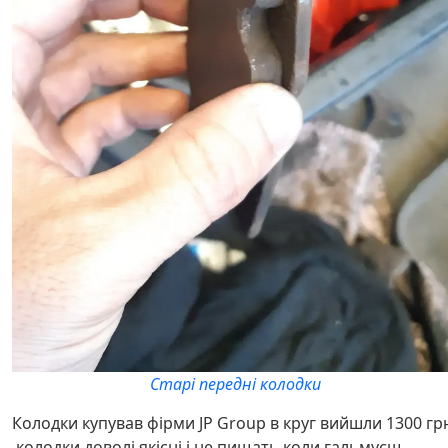
Старі передні колодки
Колодки купував фірми JP Group в круг вийшли 1300 гр
,колодки доволі якісні і не пищать коли гальмуєш.