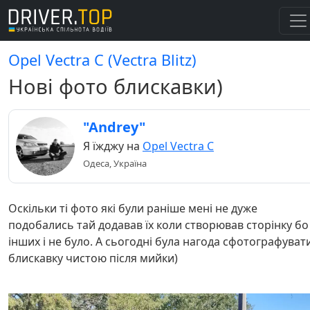
Opel Vectra C (Vectra Blitz)
Нові фото блискавки)
"Andrey"
Я їжджу на
Opel Vectra C
Одеса, Україна
Оскільки ті фото які були раніше мені не дуже
подобались тай додавав їх коли створював сторінку бо
інших і не було. А сьогодні була нагода сфотографуват
блискавку чистою після мийки)