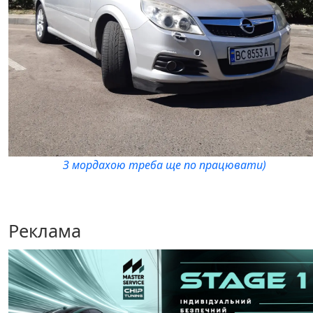
З мордахою треба ще по працювати)
Реклама