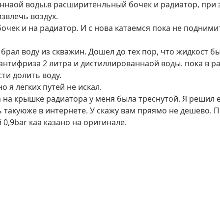
аннаой воды.в расширитенльный бочек и радиатор, при
извлечь воздух.
чек и на радиатор. И с нова катаемся пока не подними
я брал воду из скважин. Дошел до тех пор, что жидкост б
 антифриза 2 литра и дистиллированнаой воды. пока в 
ти долить воду.
о я легких путей не искал.
на крышке радиатора у меня была треснутой. Я решил е
 такуюже в интернете. У скажу вам пряямо не дешево. П
 0,9bar каа казано на оригинале.