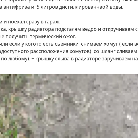
а антифриза и 5 литров дистиллированнаой воды.
 и поехал сразу в гараж.
, крышку радиатора подсталям ведро и откручиваем сл
 не получить термический ожог.
и если у когото есть сьемники снимаем хомут ( если во
одоступного рассположения хомутов) со шланг сливаем 
т по любому). + крышку слыва в радиаторе заручиваем на