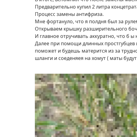
Предварительно купил 2 литра концетрат
Процесс замены антифриза.
Мне фортануло, что я полдня был за рулем
Открываем крышку разширительного бочка
И главное отручивать аккуратно, что б ы
Далее при помощи длинных простгубцев ил
поможет и будешь матерится из за трудн
шланги и соеденяея на хомут ( маты буду