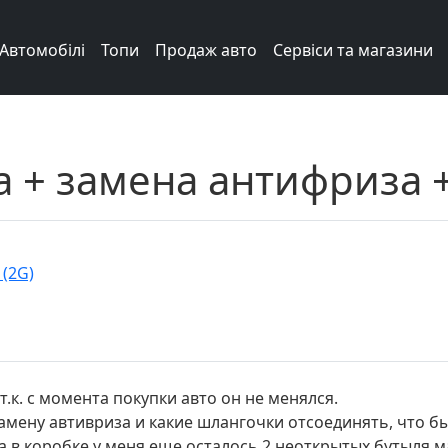
Автомобілі
Топи
Продаж авто
Сервіси та магазини
 + замена антифриза 
 (2G)
.к. с момента покупки авто он не менялся.
амену автивриза и какие шлангочки отсоединять, что бы
 в коробке у меня еще осталось 2 неоткрытых бутыля ма