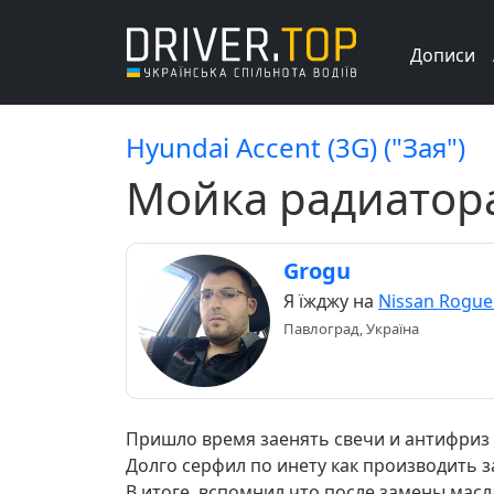
Дописи
Hyundai Accent (3G) ("Зая")
Мойка радиатора
Grogu
Я їжджу на
Nissan Rogue
Павлоград, Україна
Пришло время заенять свечи и антифриз т
Долго серфил по инету как производить з
В итоге, вспомнил что после замены масла