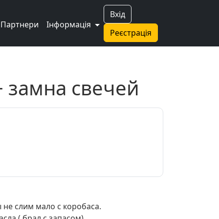
Вхід
Партнери
Інформація
Реєстрація
+ замна свечей
 не слим мало с коробаса.
сла ( брал с запасом).