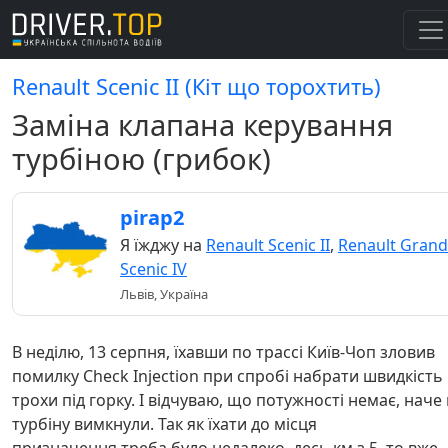
Renault Scenic II (Кіт що торохтить)
Заміна клапана керування
турбіною (грибок)
pirap2
Я їжджу на
Renault Scenic II
,
Renault Grand
Scenic IV
Львів, Україна
В неділю, 13 серпня, їхавши по трассі Київ-Чоп зловив
помилку Check Injection при спробі набрати швидкість
трохи під горку. І відчуваю, що потужності немає, наче
турбіну вимкнули. Так як їхати до місця