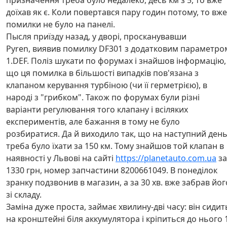
призначення треба було недалеко, десь км з 5, то вже
доїхав як є. Коли повертався пару годин потому, то вже
помилки не було на панелі.
Пысля приїзду назад, у дворі, просканувавши
Pyren, виявив помилку DF301 з додатковим параметро
1.DEF. Поліз шукати по форумах і знайшов інформацію,
що ця помилка в більшості випадків пов'язана з
клапаном керування турбіною (чи її герметрією), в
народі з "грибком". Також по форумах були різні
варіанти регулювання того клапану і всіляких
експериментів, але бажання в тому не було
розбиратися. Да й виходило так, що на наступний ден
треба було їхати за 150 км. Тому знайшов той клапан в
наявності у Львові на сайті
https://planetauto.com.ua
за
1330 грн, номер запчастини 8200661049. В понеділок
зранку подзвонив в магазин, а за 30 хв. вже забрав йог
зі складу.
Заміна дуже проста, займає хвилину-дві часу: він сидит
на кронштейні біля аккумулятора і кріпиться до нього 