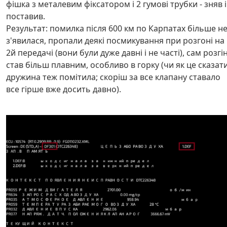
фішка з металевим фіксатором і 2 гумові трубки - зняв і
поставив.
Результат: помилка після 600 км по Карпатах більше н
з'явилася, пропали деякі посмикування при розгоні на
2й передачі (вони були дуже давні і не часті), сам розгі
став більш плавним, особливо в горку (чи як це сказати
дружина теж помітила; скоріш за все клапану ставало
все гірше вже досить давно).