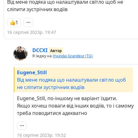
Від мене подяка що налаштували світло щоб не
сліпити зустрічних водіїв
1
16 серпня 2023р. 19:47
DCCXI
Автор
Я їжджу на
Hyundai Grandeur (TG)
Eugene_Still
Від мене подяка що налаштували світло щоб
не сліпити зустрічних водіїв
Eugene_Still, по-іншому не варіант їздити.
Якщо хочеш поваги від інших водіїв, то і самому
треба поводитися адекватно
16 серпня 2023р. 19:52