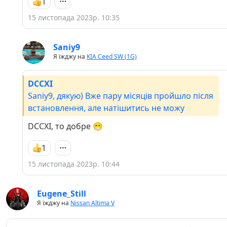
1
15 листопада 2023р. 10:35
Saniy9
Я їжджу на
KIA Ceed SW (1G)
DCCXI
Saniy9, дякую) Вже пару місяців пройшло після
встановлення, але натішитись не можу
DCCXI, то добре 😁
1
15 листопада 2023р. 10:44
Eugene_Still
Я їжджу на
Nissan Altima V