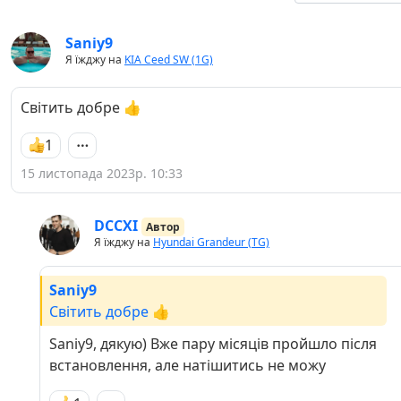
Saniy9
Я їжджу на
KIA Ceed SW (1G)
Світить добре 👍
1
15 листопада 2023р. 10:33
DCCXI
Автор
Я їжджу на
Hyundai Grandeur (TG)
Saniy9
Світить добре 👍
Saniy9, дякую) Вже пару місяців пройшло після
встановлення, але натішитись не можу