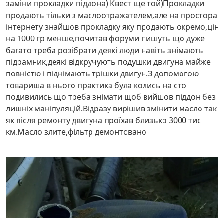
заміни прокладки піддона) Квест ще той)Прокладки
продають тільки з маслоотражателем,але на простора
інтернету знайшов прокладку яку продають окремо,ці
на 1000 гр менше,почитав форуми пишуть що дуже
багато треба розібрати деякі люди навіть знімають
підрамник,деякі відкручують подушки двигуна майже
повністю і піднімають трішки двигун.З допомогою
товариша в нього практика була колись на сто
подивились що треба знімати щоб вийшов піддон без
лишніх маніпуляцій.Відразу вирішив змінити масло так
як після ремонту двигуна проїхав близько 3000 тис
км.Масло злите,фільтр демонтовано