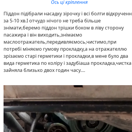
Ось ці кріплення
Піддон підібрали насадку зірочку і всі болти відкрученн
за 5-10 хв.І отчудо нічого не треба більше
знімати,беремо піддон трішки боком в ліву сторону
пасажира і він виходить,знімаємо
маслоотражатель,передивляємось,чистимо,при
потребі міняємо гумову прокладку,а на отражателлю
зрізаємо старі герметики і прокладки,в мене було два
вида герметика по коліру і задубіаша прокладка,чистка
зайняла близько двох годин часу....