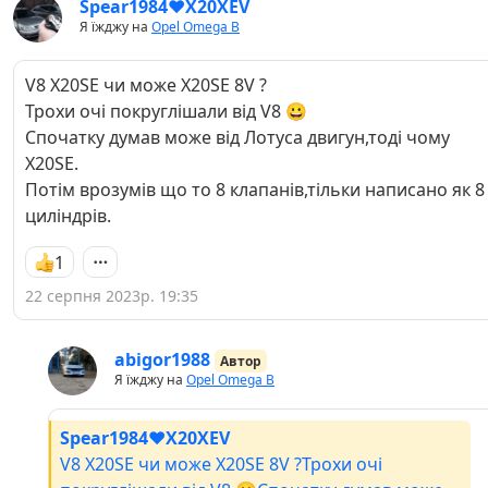
Spear1984❤X20XEV
Я їжджу на
Opel Omega B
V8 X20SE чи може X20SE 8V ?
Трохи очі покруглішали від V8 😀
Спочатку думав може від Лотуса двигун,тоді чому
X20SE.
Потім врозумів що то 8 клапанів,тільки написано як 8
циліндрів.
1
22 серпня 2023р. 19:35
abigor1988
Автор
Я їжджу на
Opel Omega B
Spear1984❤X20XEV
V8 X20SE чи може X20SE 8V ?Трохи очі