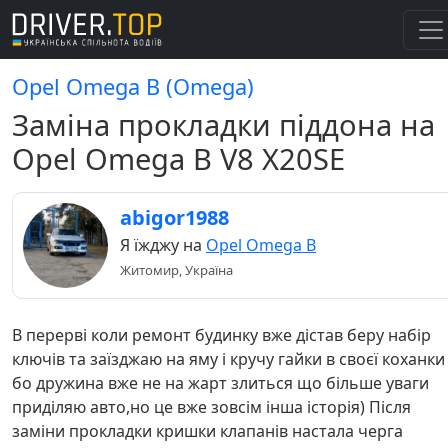
Opel Omega B (Omega)
Заміна прокладки піддона на
Opel Omega B V8 X20SE
abigor1988
Я їжджу на
Opel Omega B
Житомир, Україна
В перерві коли ремонт будинку вже дістав беру набір
ключів та заїзджаю на яму і кручу гайки в своєї коханки
бо дружина вже не на жарт злиться що більше уваги
приділяю авто,но це вже зовсім інша історія) Після
заміни прокладки кришки клапанів настала черга