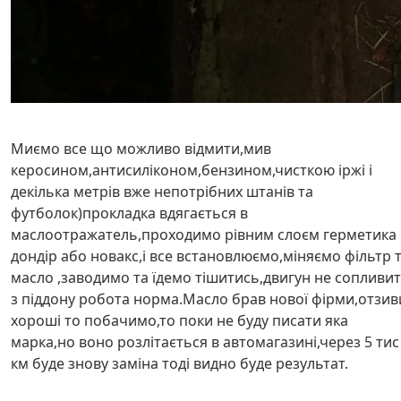
Миємо все що можливо відмити,мив
керосином,антисиліконом,бензином,чисткою іржі і
декілька метрів вже непотрібних штанів та
футболок)прокладка вдягається в
маслоотражатель,проходимо рівним слоєм герметика
дондір або новакс,і все встановлюємо,міняємо фільтр 
масло ,заводимо та їдемо тішитись,двигун не сопливи
з піддону робота норма.Масло брав нової фірми,отзив
хороші то побачимо,то поки не буду писати яка
марка,но воно розлітається в автомагазині,через 5 тис
км буде знову заміна тоді видно буде результат.