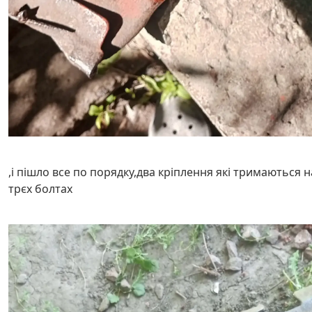
,і пішло все по порядку,два кріплення які тримаються н
трєх болтах