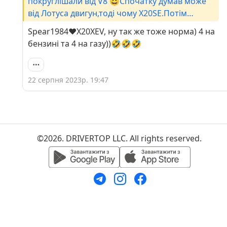
покруглішали від V8 😀Спочатку думав може
від Лотуса двигун,тоді чому X20SE.Потім
врозумів що то 8 клапанів,тільки написано як 8
Spear1984❤X20XEV, ну так же тоже норма) 4 на
циліндрів.
бензині та 4 на газу))🤣🤣🤣
22 серпня 2023р. 19:47
©2026. DRIVERTOP LLC. All rights reserved.