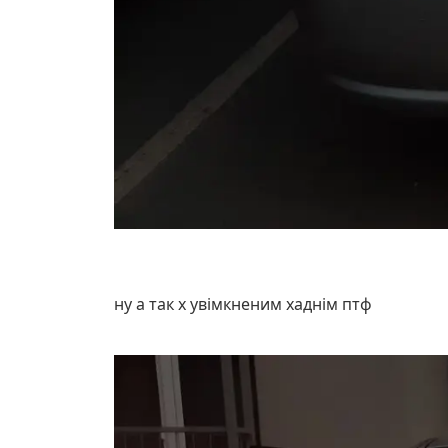
ну а так х увімкненим хаднім птф