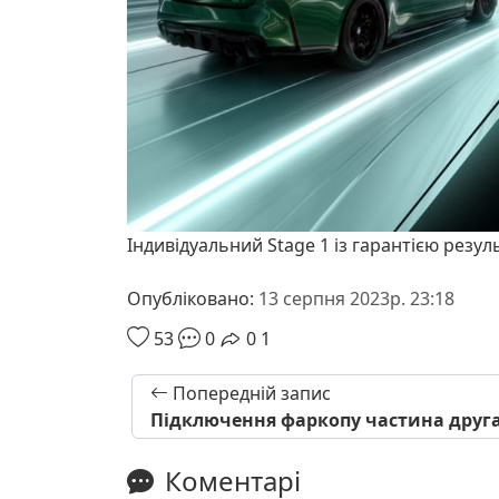
Індивідуальний Stage 1 із гарантією резул
Опубліковано:
13 серпня 2023р. 23:18
53
0
0
1
Попередній запис
Підключення фаркопу частина друга
Коментарі