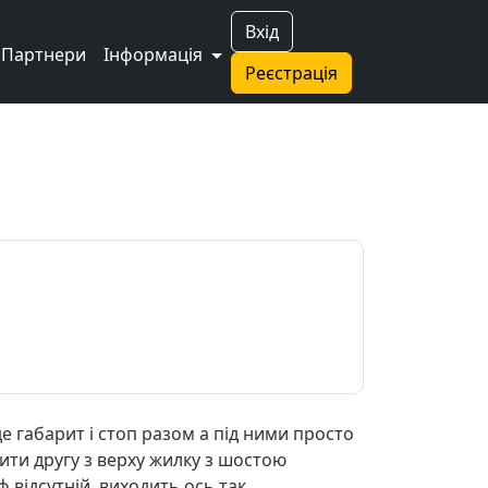
Вхід
Партнери
Інформація
Реєстрація
де габарит і стоп разом а під ними просто
нити другу з верху жилку з шостою
ф відсутній виходить ось так