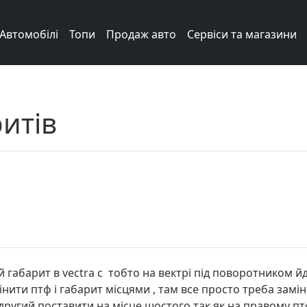
Автомобілі
Топи
Продаж авто
Сервіси та магазини
итів
й габарит в vectra c тобто на вектрі під поворотником й
інити птф і габарит місцями , там все просто треба замі
другий поставити на місце шостого так як на правому пт