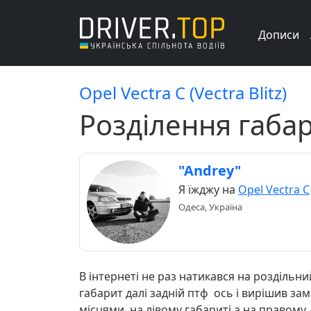
Дописи
Opel Vectra C (Vectra Blitz)
Розділення габар
"Andrey"
Я їжджу на
Opel Vectra C
Одеса, Україна
В інтернеті не раз натикався на роздільни
габарит далі задній птф ось і вирішив зам
місцями на лівому габариті а на правому 