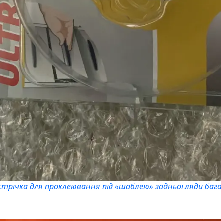
 стрічка для проклеювання під «шаблею» задньої ляди ба