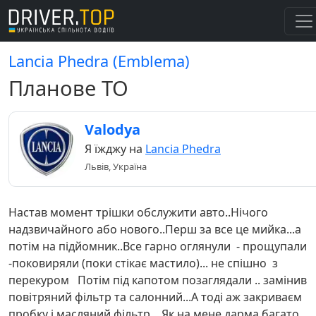
Lancia Phedra (Emblema)
Планове ТО
Valodya
Я їжджу на
Lancia Phedra
Львів, Україна
Настав момент трішки обслужити авто..Нічого
надзвичайного або нового..Перш за все це мийка...а
потім на підйомник..Все гарно оглянули - прощупали
-поковиряли (поки стікає мастило)... не спішно з
перекуром Потім під капотом позаглядали .. замінив
повітряний фільтр та салонний...А тоді аж закриваєм
пробку і масляний фільтр....Як на мене дарма багато