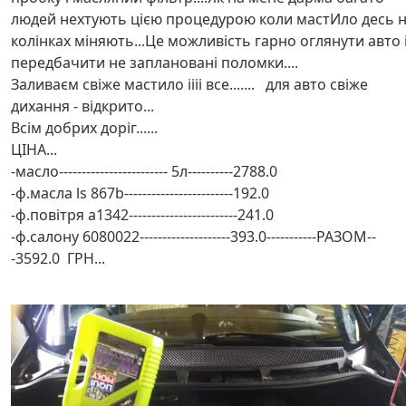
людей нехтують цією процедурою коли мастИло десь 
колінках міняють...Це можливість гарно оглянути авто 
передбачити не заплановані поломки....
Заливаєм свіже мастило іііі все....... для авто свіже
дихання - відкрито...
Всім добрих доріг......
ЦІНА...
-масло------------------------ 5л----------2788.0
-ф.масла ls 867b------------------------192.0
-ф.повітря a1342------------------------241.0
-ф.салону 6080022--------------------393.0-----------РАЗОМ--
-3592.0 ГРН...