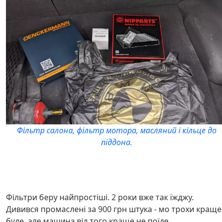
Фільтр салона, фільтр мотора, масляний і кільце до
піддона.
Фільтри беру найпростіші. 2 роки вже так їжджу.
Дивився промаслені за 900 грн штука - мо трохи краще
буде, але машина від того краще не поїде.