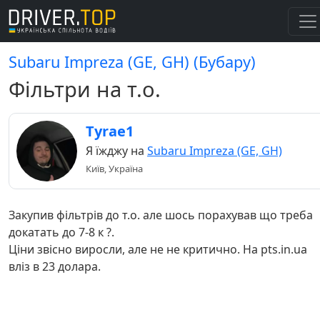
Subaru Impreza (GE, GH) (Бубару)
Фільтри на т.о.
Tyrae1
Я їжджу на
Subaru Impreza (GE, GH)
Київ, Україна
Закупив фільтрів до т.о. але шось порахував що треба
докатать до 7-8 к ?.
Ціни звісно виросли, але не не критично. На pts.in.ua
вліз в 23 долара.