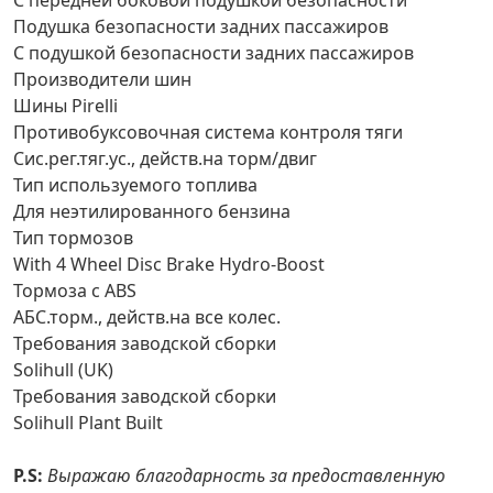
С передней боковой подушкой безопасности
Подушка безопасности задних пассажиров
С подушкой безопасности задних пассажиров
Производители шин
Шины Pirelli
Противобуксовочная система контроля тяги
Сис.рег.тяг.ус., действ.на торм/двиг
Тип используемого топлива
Для неэтилированного бензина
Тип тормозов
With 4 Wheel Disc Brake Hydro-Boost
Тормоза с ABS
АБС.торм., действ.на все колес.
Требования заводской сборки
Solihull (UK)
Требования заводской сборки
Solihull Plant Built
P.S:
Выражаю благодарность за предоставленную