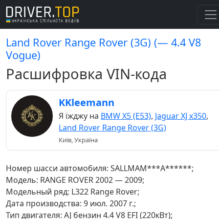
Land Rover Range Rover (3G) (— 4.4 V8
Vogue)
Расшифровка VIN-кода
KKleemann
Я їжджу на
BMW X5 (E53)
,
Jaguar XJ x350
,
Land Rover Range Rover (3G)
Київ, Україна
Номер шасси автомобиля: SALLMAM***A******;
Модель: RANGE ROVER 2002 — 2009;
Модельный ряд: L322 Range Rover;
Дата производства: 9 июл. 2007 г.;
Тип двигателя: AJ бензин 4.4 V8 EFI (220кВт);