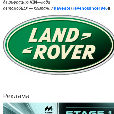
дешифрацию
VIN
—
кода
автомобиля
—
компании
Ravenol
(
ravenolsince1946
)!
Реклама