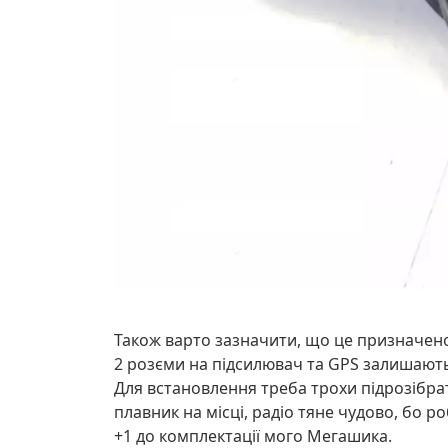
Також варто зазначити, що це призначено д
2 розєми на підсилювач та GPS залишають
Для встановлення треба трохи підрозібрати
плавник на місці, радіо тяне чудово, бо р
+1 до комплектації мого Мегашика.