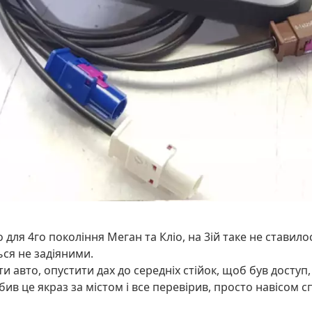
ля 4го покоління Меган та Кліо, на 3ій таке не ставилося
ся не задіяними.
 авто, опустити дах до середніх стійок, щоб був доступ,
обив це якраз за містом і все перевірив, просто навісом 