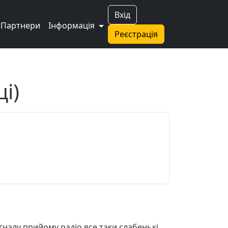
Вхід
Партнери
Інформація
Реєстрація
і)
игналу прийому радіо все таки слабенькі,