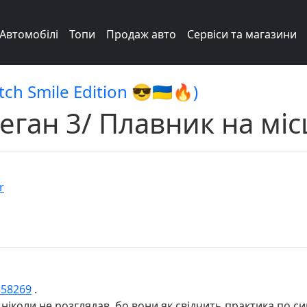
Автомобілі
Топи
Продаж авто
Сервіси та магазини
ch Smile Edition 😎🇺🇦🔥)
ган 3/ Плавник на місц
r
/358269
.
і ніколи не розглядав, бо вони як свідчить практика по с