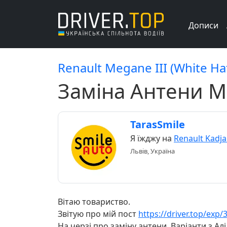
Дописи
Renault Megane III (White Hat
Заміна Антени Ме
TarasSmile
Я їжджу на
Renault Kadja
Львів, Україна
Вітаю товариство.
Звітую про мій пост
https://driver.top/exp
На черзі про заміну антени. Варіанти з Ал