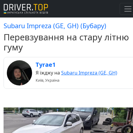
Subaru Impreza (GE, GH) (Бубару)
Перевзування на стару літню
гуму
Tyrae1
Я їжджу на
Subaru Impreza (GE, GH)
Київ, Україна