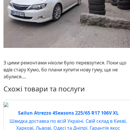
З цими ремонтами ніколи було перевзутися. Поки що
вдів стару Кумо, бо плани купити нову гуму, ще не
збулися....
Схожі товари та послуги
Sailun Atrezzo 4Seasons 225/65 R17 106V XL
Швидка доставка по всій Україні. Свій склад в Києві,
Харкові, Львові, Одесі та Дніпрі. Гарантія якос