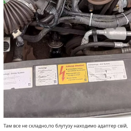
Там все не складно,по блутузу находимо адаптер свій,