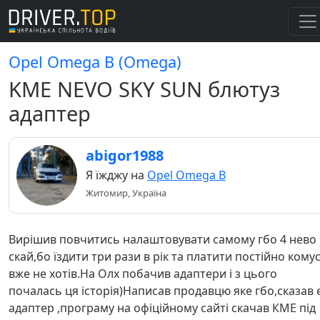
Opel Omega B (Omega)
KME NEVO SKY SUN блютуз
адаптер
abigor1988
Я їжджу на
Opel Omega B
Житомир, Україна
Вирішив повчитись налаштовувати самому гбо 4 нево
скай,бо їздити три рази в рік та платити постійно кому
вже не хотів.На Олх побачив адаптери і з цього
почалась ця історія)Написав продавцю яке гбо,сказав 
адаптер ,програму на офіційному сайті скачав КМЕ під