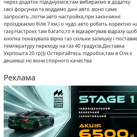
через додаток підєднуємся,там вибираємо в додатку
свої форсунки та воддимо дані авто ,воно саме
запросить ,потім авто настройка,при закінчинні
проїзджаємо біля 7 км,і о чудо авто робить коректно н
газу.Настроєк там багато,то я відкарегував відразу щоб
кнопка показувала вірно газ скільки залишку і постави
температуру переходу на газ 40 градусів.Доставка
Укрпошта 20 гр))) Остерігайтесь підробок,там в Олх є
дешевші но вони спорного качества
Реклама