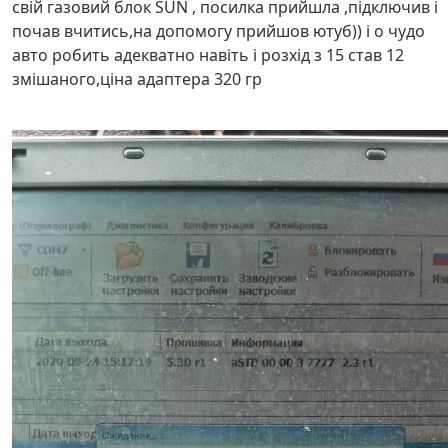
свій газовий блок SUN , посилка прийшла ,підключив і
почав вчитись,на допомогу прийшов ютуб)) і о чудо
авто робить адекватно навіть і розхід з 15 став 12
змішаного,ціна адаптера 320 гр