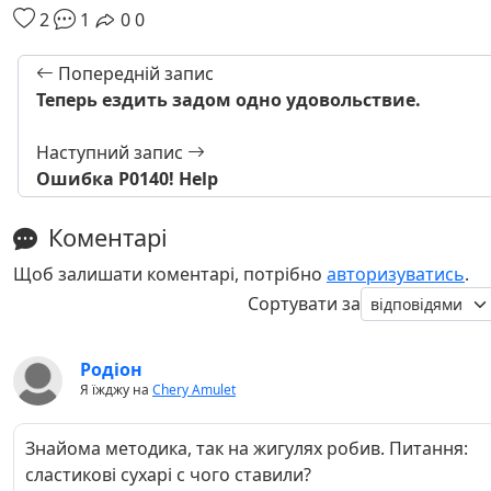
2
1
0
0
Попередній запис
Теперь ездить задом одно удовольствие.
Наступний запис
Ошибка Р0140! Help
Коментарі
Щоб залишати коментарі, потрібно
авторизуватись
.
Сортувати за
Родіон
Я їжджу на
Chery Amulet
Знайома методика, так на жигулях робив. Питання:
сластикові сухарі с чого ставили?