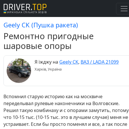
Geely CK (Пушка ракета)
Ремонтно пригодные
шаровые опоры
Я їжджу на
Geely CK
,
ВАЗ / LADA 21099
Харків, Україна
Вспомнил старую историю как на москвиче
переделывал рулевые наконечники на Волговские.
Решил такую комбинаху и с опорами замутить, потому
что 10-15 тыс. (10-15 тыс. это в лучшем случае) меня не
устраивает. Если бы просто поменял и все, а так после