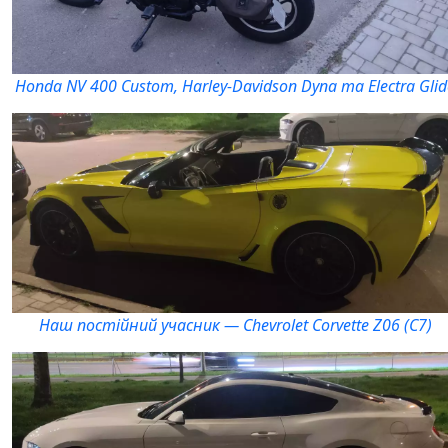
Honda NV 400 Custom, Harley-Davidson Dyna та Electra Glid
Наш постійний учасник — Chevrolet Corvette Z06 (C7)