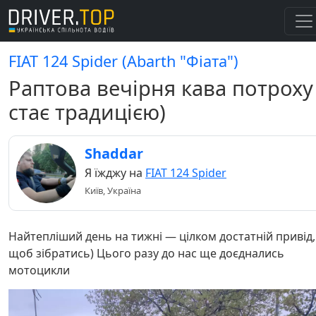
FIAT 124 Spider (Abarth "Фіата")
Раптова вечірня кава потроху
стає традицією)
Shaddar
Я їжджу на
FIAT 124 Spider
Київ, Україна
Найтепліший день на тижні — цілком достатній привід,
щоб зібратись) Цього разу до нас ще доєднались
мотоцикли