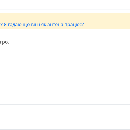
? Я гадаю що він і як антена працює?
гро.