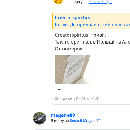
Я їжджу на
Renault Kadjar
Creatorspiritus
Вітаю! Де придбав такий плавник
Creatorspiritus, привіт.
Так, то оригінал, в Польщі на Алє
От номерок.
06 травня 2023р. 21:34
megane09
Я їжджу на
Renault Megane III