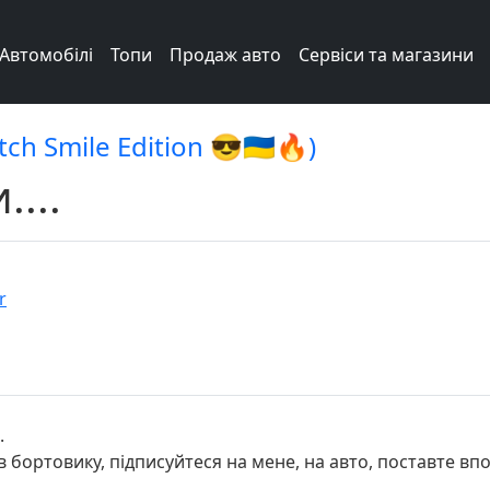
Автомобілі
Топи
Продаж авто
Сервіси та магазини
ch Smile Edition 😎🇺🇦🔥)
...
r
.
в бортовику, підписуйтеся на мене, на авто, поставте вп