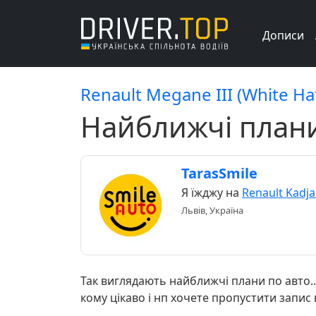
Дописи
Renault Megane III (White Hat
Найближчі плани.
TarasSmile
Я їжджу на
Renault Kadja
Львів, Україна
Так виглядають найближчі плани по авто..
кому цікаво і нп хочете пропустити запис 