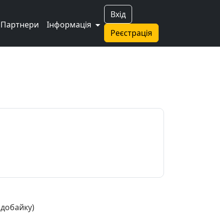
Вхід
Партнери
Інформація
Реєстрація
одобайку)