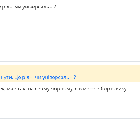
 рідні чи універсальні?
нути. Це рідні чи універсальні?
к, мав такі на свому чорному, є в мене в бортовику.