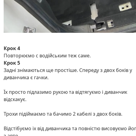
Крок 4
Повторюємо с водійським теж саме.
Крок 5
Задні знімаються ще простіше. Спереду з двох боків у
диванчика є гачки.
Їх просто підлазимо рукою та відтягуємо і диванчик
відскакує.
Трохи підіймаємо та бачимо 2 кабелі з двох боків.
Відстібуємо їх від диванчика та повністю висовуємо йо
з авто.