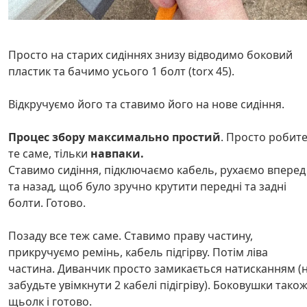
Просто на старих сидіннях знизу відводимо боковий
пластик та бачимо усього 1 болт (torx 45).
Відкручуємо його та ставимо його на нове сидіння.
Процес збору максимально простий
. Просто робит
те саме, тільки
навпаки.
Ставимо сидіння, підключаємо кабель, рухаємо вперед
та назад, щоб було зручно крутити передні та задні
болти. Готово.
Позаду все теж саме. Ставимо праву частину,
прикручуємо ремінь, кабель підгірву. Потім ліва
частина. Диванчик просто замикається натисканням (
забудьте увімкнути 2 кабелі підігріву). Боковушки тако
щьолк і готово.