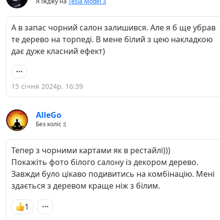
Я їжджу на
Tesla Model 3
А в запас чорний салон залишився. Але я б ще убрав
те дерево на торпеді. В мене білий з цею накладкою
дає дуже класний ефект)
15 січня 2024р. 16:39
AlleGo
Без коліс :(
Тепер з чорними картами як в рестайлі)))
Покажіть фото білого салону із декором дерево.
Завжди було цікаво подивитись на комбінацію. Мені
здається з деревом краще ніж з білим.
1