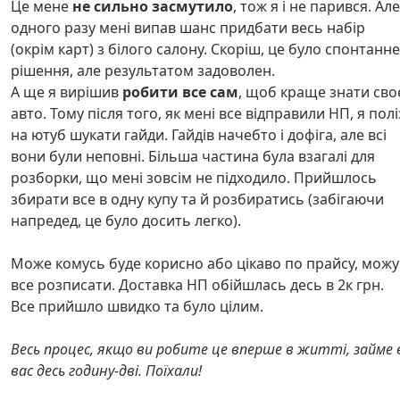
Це мене
не сильно засмутило
, тож я і не парився. Але
одного разу мені випав шанс придбати весь набір
(окрім карт) з білого салону. Скоріш, це було спонтанне
рішення, але результатом задоволен.
А ще я вирішив
робити все сам
, щоб краще знати сво
авто. Тому після того, як мені все відправили НП, я полі
на ютуб шукати гайди. Гайдів начебто і дофіга, але всі
вони були неповні. Більша частина була взагалі для
розборки, що мені зовсім не підходило. Прийшлось
збирати все в одну купу та й розбиратись (забігаючи
напредед, це було досить легко).
Може комусь буде корисно або цікаво по прайсу, можу
все розписати. Доставка НП обійшлась десь в 2к грн.
Все прийшло швидко та було цілим.
Весь процес, якщо ви робите це вперше в житті, займе 
вас десь годину-дві. Поїхали!