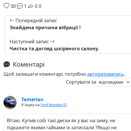
30
1
0
0
Попередній запис
Знайдена причина вібрації !
Наступний запис
Чистка та догляд шкіряного салону.
Коментарі
Щоб залишати коментарі, потрібно
авторизуватись
.
Сортувати за
Tamerlan
Я їжджу на
Ford Mondeo III
Вітаю. Купив собі такі диски як у вас на зиму, не
підкажете якими гайками їх затискали ?Якщо не