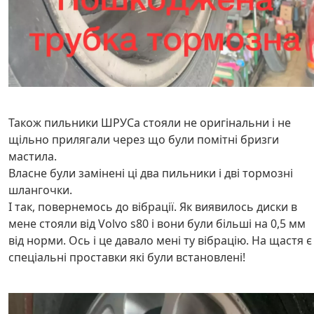
Також пильники ШРУСа стояли не оригінальни і не
щільно прилягали через що були помітні бризги
мастила.
Власне були замінені ці два пильники і дві тормозні
шлангочки.
І так, повернемось до вібрації. Як виявилось диски в
мене стояли від Volvo s80 і вони були більші на 0,5 мм
від норми. Ось і це давало мені ту вібрацію. На щастя є
спеціальні проставки які були встановлені!