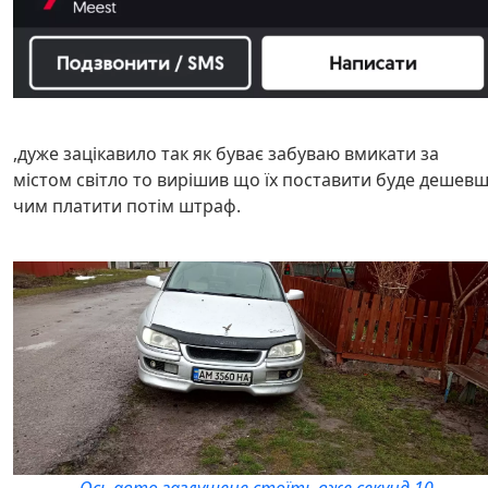
,дуже зацікавило так як буває забуваю вмикати за
містом світло то вирішив що їх поставити буде дешев
чим платити потім штраф.