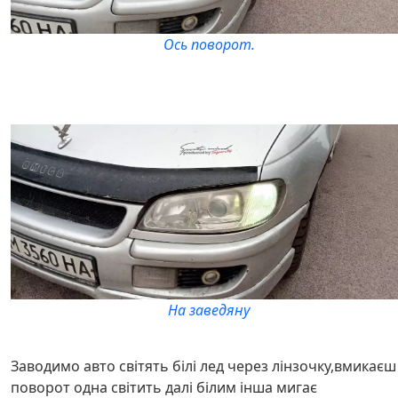
Ось поворот.
На заведяну
Заводимо авто світять білі лед через лінзочку,вмикаєш
поворот одна світить далі білим інша мигає