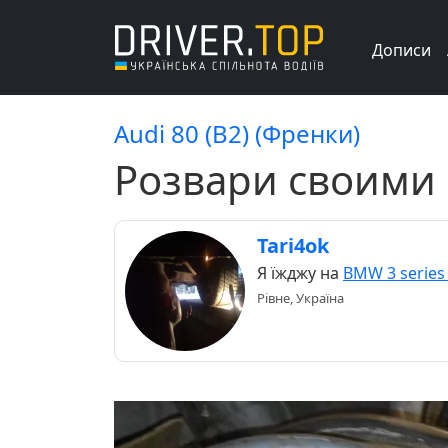
Дописи
Audi 80 (B2) (Френки)
Розвари своими
Tari4ok
Я їжджу на
BMW 3 series
Рівне, Україна