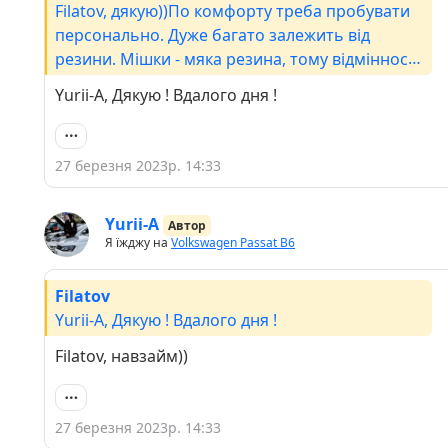
Filatov, дякую))По комфорту треба пробувати
персонально. Дуже багато залежить від
резини. Мішки - мяка резина, тому відмінності
по комфорту дуже мінімальні на 50 та 40
Yurii-A, Дякую ! Вдалого дня !
профілю. Раджу в когось взяти покататись
тиждень, щоб зрозуміти. Але краще почни із
17 і зрозумієш чи хочеш переходити на 18.
27 березня 2023р. 14:33
Yurii-A
Автор
Я їжджу на
Volkswagen Passat B6
Filatov
Yurii-A, Дякую ! Вдалого дня !
Filatov, навзайм))
27 березня 2023р. 14:33