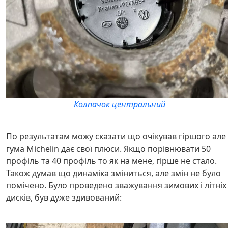
Колпачок центральний
По результатам можу сказати що очікував гіршого але
гума Michelin дає свої плюси. Якщо порівнювати 50
профіль та 40 профіль то як на мене, гірше не стало.
Також думав що динаміка зміниться, але змін не було
помічено. Було проведено зважування зимових і літніх
дисків, був дуже здивований: