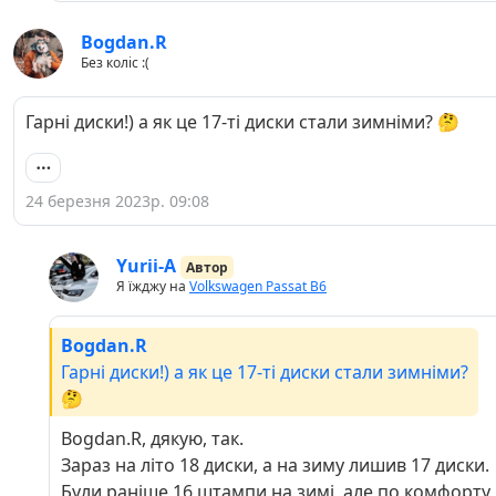
Bogdan.R
Без коліс :(
Гарні диски!) а як це 17-ті диски стали зимніми? 🤔
24 березня 2023р. 09:08
Yurii-A
Автор
Я їжджу на
Volkswagen Passat B6
Bogdan.R
Гарні диски!) а як це 17-ті диски стали зимніми?
🤔
Bogdan.R, дякую, так.
Зараз на літо 18 диски, а на зиму лишив 17 диски.
Були раніше 16 штампи на зимі, але по комфорту