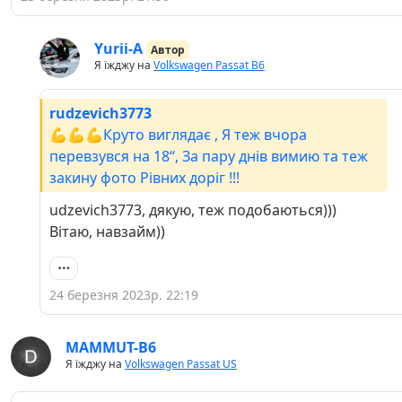
Yurii-A
Автор
Я їжджу на
Volkswagen Passat B6
rudzevich3773
💪💪💪Круто виглядає , Я теж вчора
перевзувся на 18‘‘, За пару днів вимию та теж
закину фото Рівних доріг !!!
udzevich3773, дякую, теж подобаються)))
Вітаю, навзайм))
24 березня 2023р. 22:19
MAMMUT-B6
Я їжджу на
Volkswagen Passat US