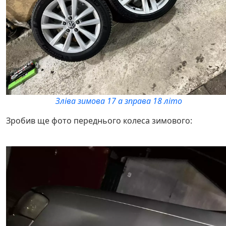
Зліва зимова 17 а зправа 18 літо
Зробив ще фото переднього колеса зимового: