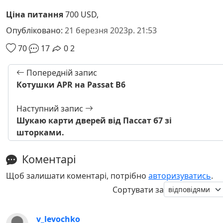
Ціна питання
700 USD,
Опубліковано:
21 березня 2023р. 21:53
70
17
0
2
Попередній запис
Котушки APR на Passat B6
Наступний запис
Шукаю карти дверей від Пассат б7 зі
шторками.
Коментарі
Щоб залишати коментарі, потрібно
авторизуватись
.
Сортувати за
v_levochko