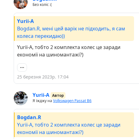
Без коліс :(
Yurii-A
Bogdan.R, мені цей варік не підходить, я сам
колеса перекидаю))
Yurii-A, тобто 2 комплекта колес це заради
економії на шиномантажі?)
25 березня 2023р. 17:04
Yurii-A
Автор
Я їжджу на
Volkswagen Passat B6
Bogdan.R
Yurii-A, тобто 2 комплекта колес це заради
економії на шиномантажі?)