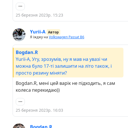
25 березня 2023р. 15:23
Yurii-A
Автор
Я їжджу на
Volkswagen Passat B6
Bogdan.R
Yurii-A, Угу, зрозумів, ну я мав на увазі чи
можна було 17-ті залишити на літо також, і
просто резину міняти?
Bogdan.R, мені цей варік не підходить, я сам
колеса перекидаю))
25 березня 2023р. 16:03
Bogdan.R