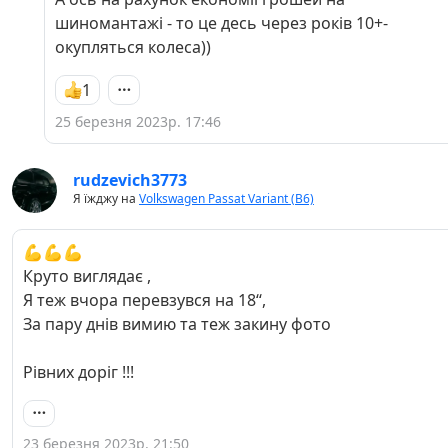
шиномантажі - то це десь через років 10+-
окупляться колеса))
1
25 березня 2023р. 17:46
rudzevich3773
Я їжджу на
Volkswagen Passat Variant (B6)
💪💪💪
Круто виглядає ,
Я теж вчора перевзувся на 18‘‘,
За пару днів вимию та теж закину фото
Рівних доріг !!!
23 березня 2023р. 21:50