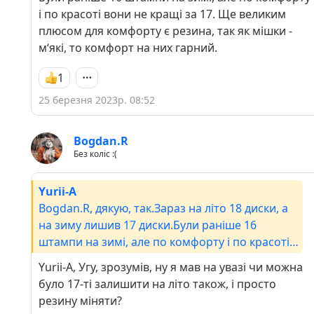
і по красоті вони не кращі за 17. Ще великим
плюсом для комфорту є резина, так як мішки -
м‘які, то комфорт на них гарний.
1
25 березня 2023р. 08:52
Bogdan.R
Без коліс :(
Yurii-A
Bogdan.R, дякую, так.Зараз на літо 18 диски, а
на зиму лишив 17 диски.Були раніше 16
штампи на зимі, але по комфорту і по красоті
вони не кращі за 17. Ще великим плюсом для
Yurii-A, Угу, зрозумів, ну я мав на увазі чи можна
комфорту є резина, так як мішки - м‘які, то
було 17-ті залишити на літо також, і просто
комфорт на них гарний.
резину міняти?