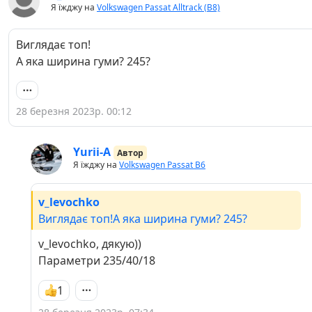
Я їжджу на
Volkswagen Passat Alltrack (B8)
Виглядає топ!
А яка ширина гуми? 245?
28 березня 2023р. 00:12
Yurii-A
Автор
Я їжджу на
Volkswagen Passat B6
v_levochko
Виглядає топ!А яка ширина гуми? 245?
v_levochko, дякую))
Параметри 235/40/18
1