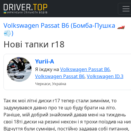
Volkswagen Passat B6 (Бомба-Пушка 🏎️
💨)
Нові тапки r18
Yurii-A
Я їжджу на
Volkswagen Passat B6
,
Volkswagen Passat B6
,
Volkswagen ID.3
Черкаси, Україна
Так як мої літні диски r17 тепер стали зимніми, то
задумувався давно про те що буду брати на літо.
Раніше, мій добрий знайомий давав мені на тиждень
свої 18ті диски на резині нексен і я трохи поїздив на ни
Відчуття були сумнівні, постійно задавав собі питання,