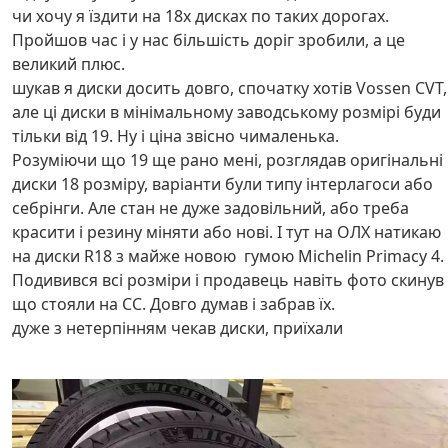
чи хочу я їздити на 18х дисках по таких дорогах.
Пройшов час і у нас більшість доріг зробили, а це
великий плюс.
шукав я диски досить довго, спочатку хотів Vossen CVT,
але ці диски в мінімальному заводському розмірі буди
тільки від 19. Ну і ціна звісно чималенька.
Розуміючи що 19 ще рано мені, розглядав оригінальні
диски 18 розміру, варіанти були типу інтерлагоси або
себрінги. Але стан не дуже задовільний, або треба
красити і резину міняти або нові. І тут на ОЛХ натикаю
на диски R18 з майже новою гумою Michelin Primacy 4.
Подивився всі розміри і продавець навіть фото скинув
що стояли на СС. Довго думав і забрав їх.
дуже з нетерпінням чекав диски, приїхали