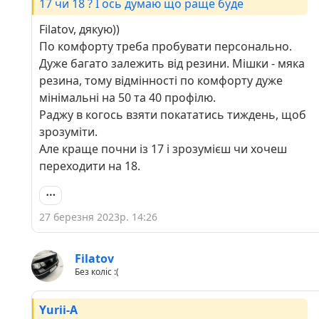
17 чи 18 ? І ось думаю що раще буде
Filatov, дякую))
По комфорту треба пробувати персонально.
Дуже багато залежить від резини. Мішки - мяка
резина, тому відмінності по комфорту дуже
мінімальні на 50 та 40 профілю.
Раджу в когось взяти покататись тиждень, щоб
зрозуміти.
Але краще почни із 17 і зрозумієш чи хочеш
переходити на 18.
27 березня 2023р. 14:26
Filatov
Без коліс :(
Yurii-A