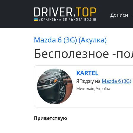
Дописи
Mazda 6 (3G) (Акулка)
Бесполезное -по
KARTEL
Я їжджу на
Mazda 6 (3G)
Миколаїв, Україна
Приветствую