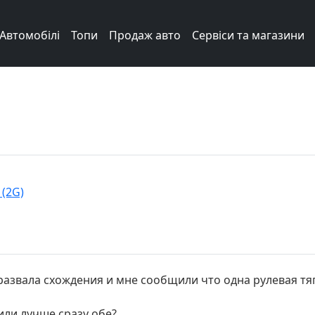
Автомобілі
Топи
Продаж авто
Сервіси та магазини
 (2G)
развала схождения и мне сообщили что одна рулевая тяг
или лучше сразу обе?