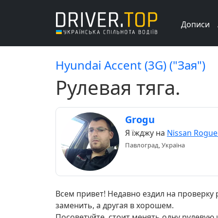
Дописи
Hyundai Accent (3G) ("Зая")
Рулевая тяга.
Grogu
Я їжджу на
Nissan Rogue
Павлоград, Україна
Всем привет! Недавно ездил на проверку 
заменить, а другая в хорошем.
Посоветуйте, стоит менять одну рулевую 