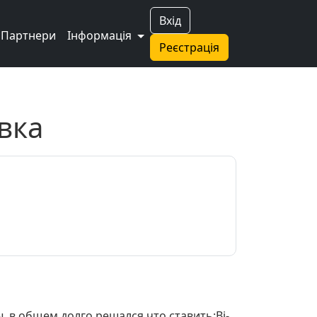
Вхід
Партнери
Інформація
Реєстрація
вка
, в общем долго решался что ставить:Bi-