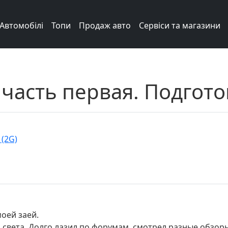
Автомобілі
Топи
Продаж авто
Сервіси та магазини
 часть первая. Подгото
 (2G)
моей заей.
света. Долго лазил по форумам, смотрел разные обзоры