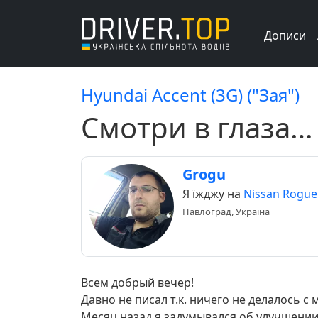
Дописи
Hyundai Accent (3G) ("Зая")
Смотри в глаза…
Grogu
Я їжджу на
Nissan Rogue
Павлоград, Україна
Всем добрый вечер!
Давно не писал т.к. ничего не делалось с 
Месяц назад я задумывался об улучшении 