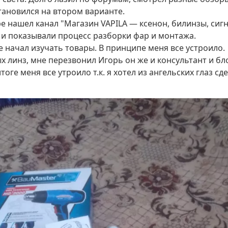
становился на втором варианте.
be нашел канал "Магазин VAPILA — ксенон, билинзы, сиг
о и показывали процесс разборки фар и монтажа.
е начал изучать товары. В принципе меня все устроило.
 линз, мне перезвонил Игорь он же и консультант и бл
ге меня все утроило т.к. я хотел из ангельских глаз сде