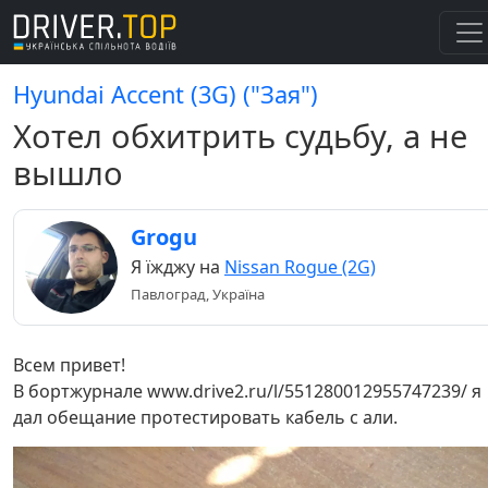
Hyundai Accent (3G) ("Зая")
Хотел обхитрить судьбу, а не
вышло
Grogu
Я їжджу на
Nissan Rogue (2G)
Павлоград, Україна
Всем привет!
В бортжурнале www.drive2.ru/l/551280012955747239/ я
дал обещание протестировать кабель c али.