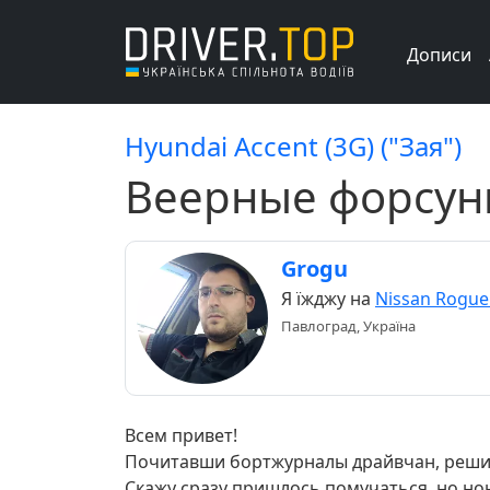
Дописи
Hyundai Accent (3G) ("Зая")
Веерные форсун
Grogu
Я їжджу на
Nissan Rogue
Павлоград, Україна
Всем привет!
Почитавши бортжурналы драйвчан, решил
Скажу сразу пришлось помучаться, но нон