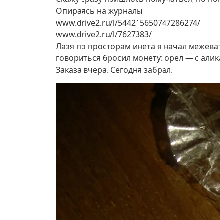
Опираясь на журналы
www.drive2.ru/l/544215650747286274/
www.drive2.ru/l/7627383/
Лазя по просторам инета я начал межевать
говориться бросил монету: орел — с алика
Заказа вчера. Сегодня забрал.