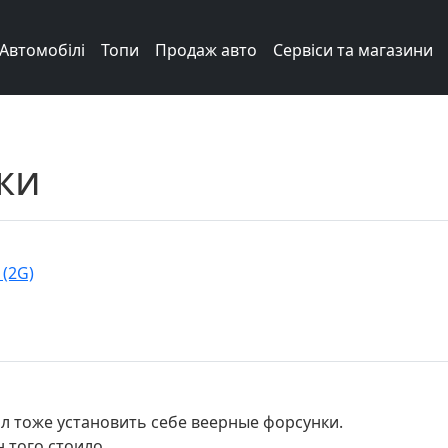
Автомобілі
Топи
Продаж авто
Сервіси та магазини
ки
 (2G)
 тоже установить себе веерные форсунки.
 того стоило.