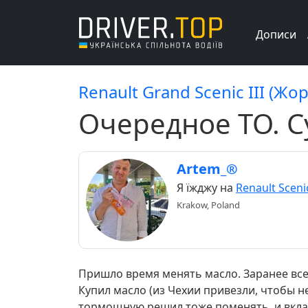
Дописи
Renault Grand Scenic III (Жор
Очередное ТО. С
Artem_®
Я їжджу на
Renault Scenic
Krakow, Poland
Пришло время менять масло. Заранее все
Купил масло (из Чехии привезли, чтобы 
тормощную решил тоже поменять, и вкла