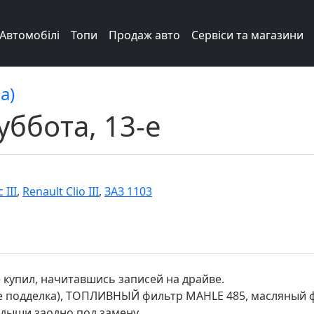
Автомобілі
Топи
Продаж авто
Сервіси та магазини
а)
уббота, 13-е
 III
,
Renault Clio III
,
ЗАЗ 1103
 купил, начитавшись записей на драйве.
не подделка), ТОПЛИВНЫЙ фильтр MAHLE 485, масляный ф
дыши заодно под замену.