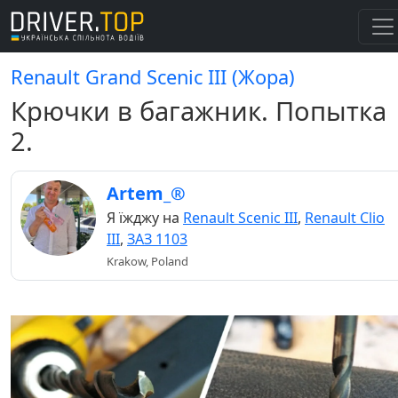
Renault Grand Scenic III (Жора)
Крючки в багажник. Попытка
2.
Artem_®
Я їжджу на
Renault Scenic III
,
Renault Clio
III
,
ЗАЗ 1103
Krakow, Poland