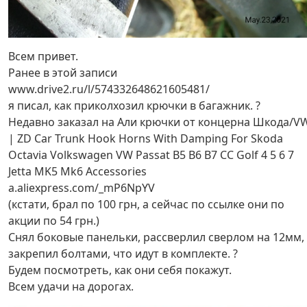
Всем привет.
Ранее в этой записи
www.drive2.ru/l/574332648621605481/
я писал, как приколхозил крючки в багажник. ?
Недавно заказал на Али крючки от концерна Шкода/VW
| ZD Car Trunk Hook Horns With Damping For Skoda
Octavia Volkswagen VW Passat B5 B6 B7 CC Golf 4 5 6 7
Jetta MK5 Mk6 Accessories
a.aliexpress.com/_mP6NpYV
(кстати, брал по 100 грн, а сейчас по ссылке они по
акции по 54 грн.)
Снял боковые панельки, рассверлил сверлом на 12мм,
закрепил болтами, что идут в комплекте. ?
Будем посмотреть, как они себя покажут.
Всем удачи на дорогах.