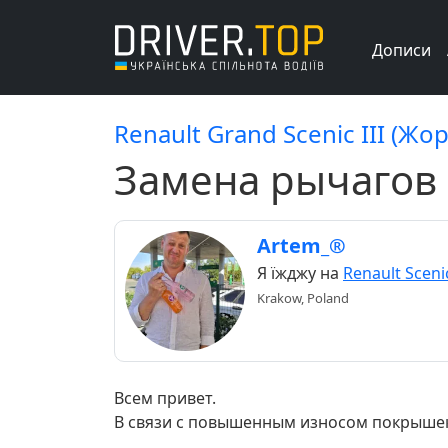
Дописи
Renault Grand Scenic III (Жор
Замена рычагов 
Artem_®
Я їжджу на
Renault Scenic
Krakow, Poland
Всем привет.
В связи с повышенным износом покрышек