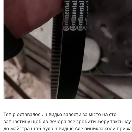
Тепір оставалось швидко завести за місто на сто
запчастину щоб до вечора все зробити .Беру таксі і їду
до майстра щоб було швидше.Але виникла коли приїха