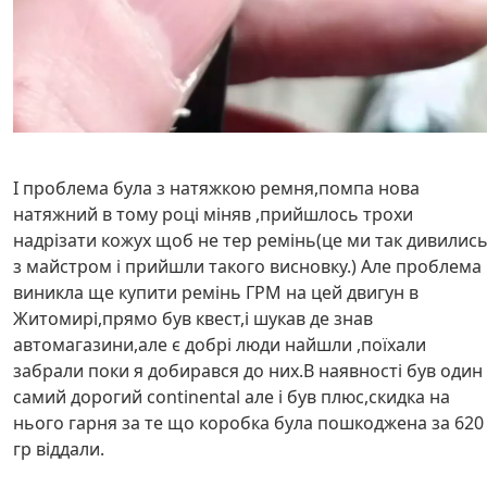
І проблема була з натяжкою ремня,помпа нова
натяжний в тому році міняв ,прийшлось трохи
надрізати кожух щоб не тер ремінь(це ми так дивилис
з майстром і прийшли такого висновку.) Але проблема
виникла ще купити ремінь ГРМ на цей двигун в
Житомирі,прямо був квест,і шукав де знав
автомагазини,але є добрі люди найшли ,поїхали
забрали поки я добирався до них.В наявності був один 
самий дорогий continental але і був плюс,скидка на
нього гарня за те що коробка була пошкоджена за 620
гр віддали.