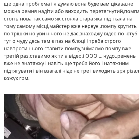
ще одна проблема і я думаю вона буде вам цікава,не
можна ремня надіти або виходить перетягнутий,помп
стоїть нова так само як стояла стара яка підтікала на
тому самому місці,майстер вже нервує ,помпу крутить
по трішки но уви нічого не дає,знаходжу відео по ютуб 
тут о чуду десь там є паз на блоці і треба строго
навпроти нього ставити помпу,знімаємо помпу вже
третій раз,ставимо як ти а відео,і ООО ....чудо..ремень
вже не внатяжку і навіть ще треба його і натяжним
підтягувати і він взагалі ніде не тре і виходить зря різа
кожух грм.