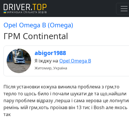
Opel Omega B (Omega)
ГРМ Continental
abigor1988
Я їжджу на
Opel Omega B
Житомир, Україна
Після установки кожуха виникла проблема з грм,то
терло то щось било і почали шукати де та що,найшли
пару проблем відразу ,перша і сама херова це лопнути
ремінь мій грм,хоть проїхав він 13 тис і Bosh але якось
так