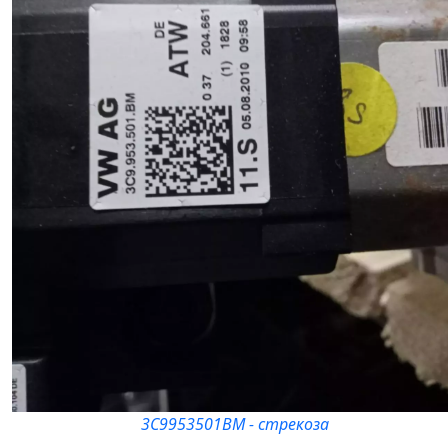
3C9953501BM - стрекоза