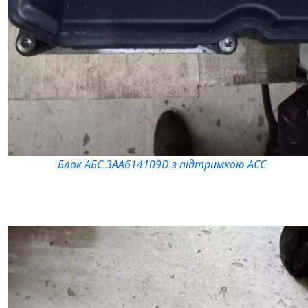
Блок АБС 3AA614109D з підтримкою АСС