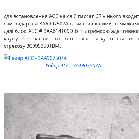
для встановлення АСС на свій пассат б7 у нього входи
сам радар з # 3АА907507А із виправленими помилкам
далі блок АБС # 3АА614109D із підтримкою адаптивно
круїзу без косвеного контролю тиску в шинах 
стрекозу 3C9953501BM.
Радар АСС - 3AA907507A