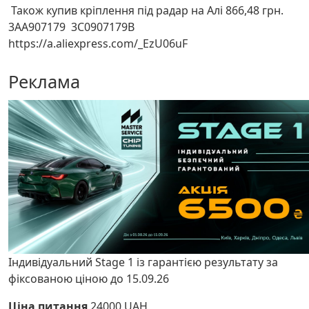
Також купив кріплення під радар на Алі 866,48 грн.
3AA907179 3C0907179B
https://a.aliexpress.com/_EzU06uF
Реклама
Індивідуальний Stage 1 із гарантією результату за
фіксованою ціною до 15.09.26
Ціна питання
24000 UAH,