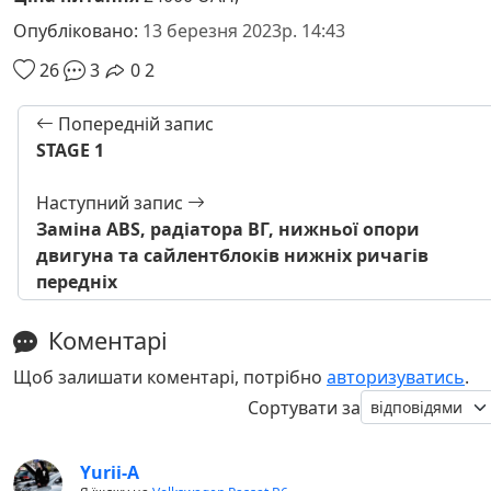
Опубліковано:
13 березня 2023р. 14:43
26
3
0
2
Попередній запис
STAGE 1
Наступний запис
Заміна ABS, радіатора ВГ, нижньої опори
двигуна та сайлентблоків нижніх ричагів
передніх
Коментарі
Щоб залишати коментарі, потрібно
авторизуватись
.
Сортувати за
Yurii-A