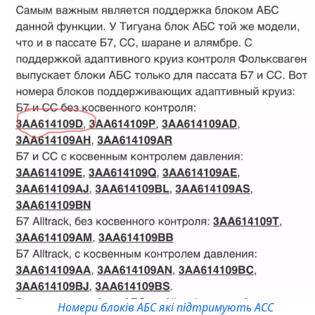
Номери блоків АБС які підтримують АСС