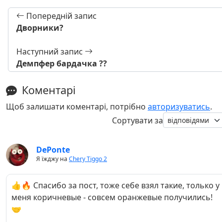
Попередній запис
Дворники?
Наступний запис
Демпфер бардачка ?‍?
Коментарі
Щоб залишати коментарі, потрібно
авторизуватись
.
Сортувати за
DePonte
Я їжджу на
Chery Tiggo 2
👍🔥 Спасибо за пост, тоже себе взял такие, только у
меня коричневые - совсем оранжевые получились!
🤝