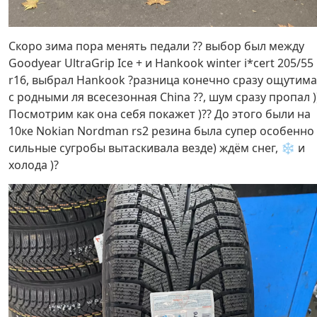
Скоро зима пора менять педали ?? выбор был между
Goodyear UltraGrip Ice + и Hankook winter i*cert 205/55
r16, выбрал Hankook ?разница конечно сразу ощутима
с родными ля всесезонная China ??, шум сразу пропал )
Посмотрим как она себя покажет )?? До этого были на
10ке Nokian Nordman rs2 резина была супер особенно
сильные сугробы вытаскивала везде) ждём снег, ❄️ и
холода )?