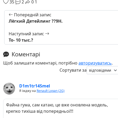
35
2
0
1
Попередній запис
Лёгкий Детейлинг ??9Н.
Наступний запис
То- 10 тыс.?
Коментарі
Щоб залишати коментарі, потрібно
авторизуватись
.
Сортувати за
D1m1tr14Smel
Я їжджу на
Renault Logan (2G)
Файна гума, сам катаю, це вже оновлена модель,
крепко тихіша від попередньої!!!