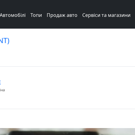
Автомобілі
Топи
Продаж авто
Сервіси та магазини
NT)
I
їна