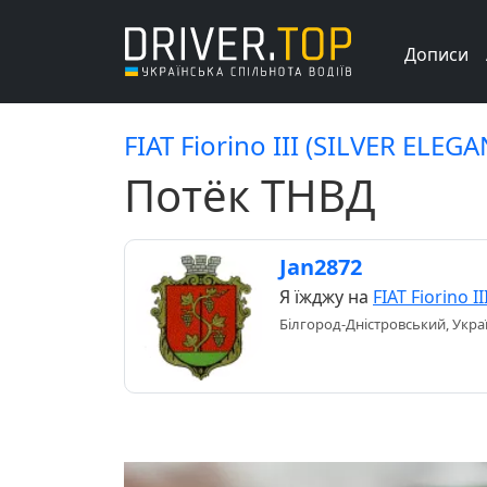
Дописи
FIAT Fiorino III (SILVER ELEGA
Потёк ТНВД
Jan2872
Я їжджу на
FIAT Fiorino II
Білгород-Дністровський, Укра