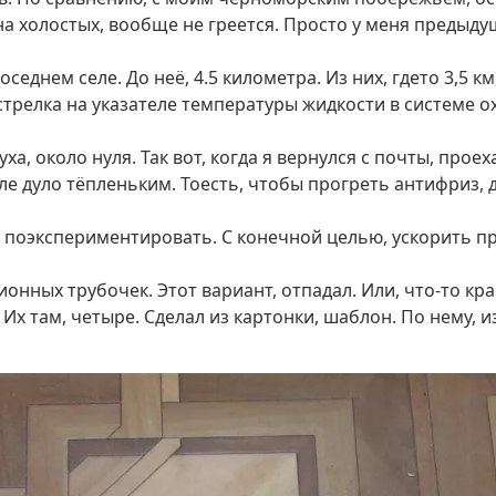
 на холостых, вообще не греется. Просто у меня предыд
оседнем селе. До неё, 4.5 километра. Из них, гдето 3,5 
трелка на указателе температуры жидкости в системе о
ха, около нуля. Так вот, когда я вернулся с почты, проех
 еле дуло тёпленьким. Тоесть, чтобы прогреть антифриз
л поэкспериментировать. С конечной целью, ускорить п
нных трубочек. Этот вариант, отпадал. Или, что-то кра
. Их там, четыре. Сделал из картонки, шаблон. По нему,