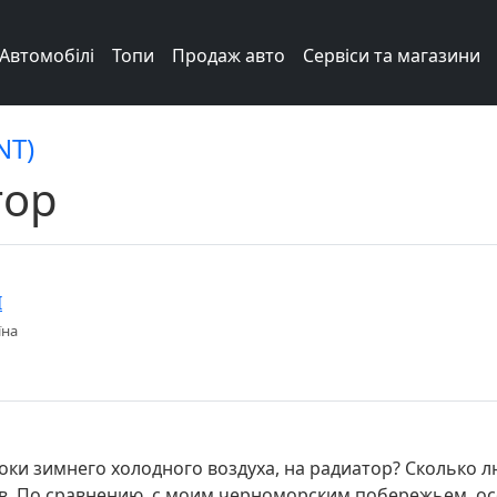
Автомобілі
Топи
Продаж авто
Сервіси та магазини
NT)
тор
I
їна
и зимнего холодного воздуха, на радиатор? Сколько лю
в. По сравнению, с моим черноморским побережьем, осо