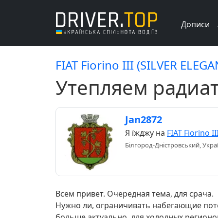
Дописи
FIAT Fiorino III (SILVER ELEGA
Утепляем радиа
Jan2872
Я їжджу на
FIAT Fiorino II
Білгород-Дністровський, Укра
Всем привет. Очередная тема, для срача.
Нужно ли, ограничивать набегающие поток
больше актуально, для холодных регионо