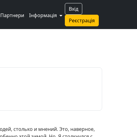
Вхід
Партнери
Інформація
Реєстрація
дей, столько и мнений. Это, наверное,
бенно этой зимой. Но. Я столкнулся с