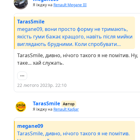
Я їжджу на
Renault Megane III
TarasSmile
megane09, вони просто форму не тримають,
якість гуми бажає кращого, навіть після мийки
виглядають брудними. Коли спробувати
краще, тоді то дуже видно.
TarasSmile, дивно, нічого такого я не помітив. Ну,
таке... хай служать.
22 лютого 2023р. 22:10
TarasSmile
Автор
Я їжджу на
Renault Kadjar
megane09
TarasSmile, дивно, нічого такого я не помітив.