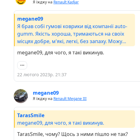
Я їжджу на
Renault Kadjar
megane09
Я брав собі гумові коврики від компанії auto-
gumm. Якість хороша, тримаються на своїх
місцях добре, м'які, легкі, без запаху. Можу
рекомендувати.
megane09, для чого, я такі викинув.
22 лютого 2023р. 21:37
megane09
Я їжджу на
Renault Megane III
TarasSmile
megane09, для чого, я такі викинув.
TarasSmile, чому? Щось з ними пішло не так?