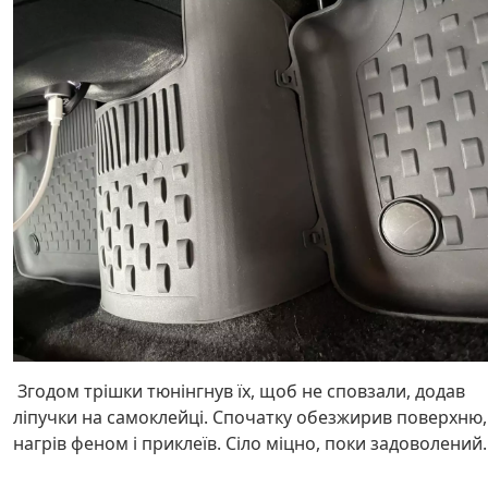
Згодом трішки тюнінгнув їх, щоб не сповзали, додав
ліпучки на самоклейці. Спочатку обезжирив поверхню,
нагрів феном і приклеїв. Сіло міцно, поки задоволений.