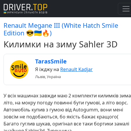
Renault Megane III (White Hatch Smile
Edition 😎🇺🇦🔥)
Килимки на зиму Sahler 3D
TarasSmile
Я їжджу на
Renault Kadjar
Львів, Україна
У всіх машинах завжди маю 2 комплекти килимків зима
літо, на мокру погоду повинні бути гумові, а літо ворс.
Автомобіль купив з гумою від Autogumm, вони мені
зовсім не подобаються, бо якість бажає кращого(
Багато гуглив шукав, оригінал все таки бортики замалі 
знайшов Sahler3d, Туреччина.