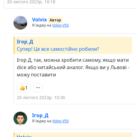
20 лютого 2023р. 10:18
Volvix
Автор
Я їжджу на
Volvo V50
Ігор_Д
Супер! Це все самостійно робили?
Ігор Д, так, можна зробити самому, якщо мати
dice або китайський аналог. Якщо ви у Львові -
можу поставити
1
20 лютого 2023р. 10:36
Ігор_Д
Я їжджу на
Volvo V50