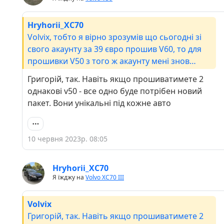
Hryhorii_ХС70
Volvix, тобто я вірно зрозумів що сьогодні зі
свого акаунту за 39 євро прошив V60, то для
прошивки V50 з того ж акаунту мені знов
доведеться платити 39 євро?
Григорій, так. Навіть якщо прошиватимете 2
однакові v50 - все одно буде потрібен новий
пакет. Вони унікальні під кожне авто
10 червня 2023р. 08:05
Hryhorii_ХС70
Я їжджу на
Volvo XC70 III
Volvix
Григорій, так. Навіть якщо прошиватимете 2