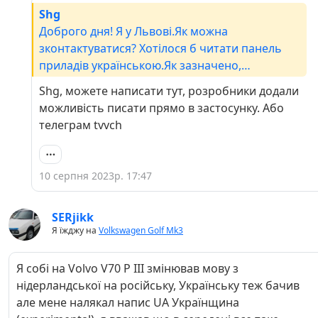
Shg
Доброго дня! Я у Львові.Як можна
зконтактуватися? Хотілося б читати панель
приладів українською.Як зазначено,
автомобіль для пенсіонерів, то вже
Shg, можете написати тут, розробники додали
затягується процес перекладу з
можливість писати прямо в застосунку. Або
нідерландської.
телеграм tvvch
10 серпня 2023р. 17:47
SERjikk
Я їжджу на
Volkswagen Golf Mk3
Я собі на Volvo V70 P III змінював мову з
нідерландської на російську, Українську теж бачив
але мене налякал напис UA Українщина