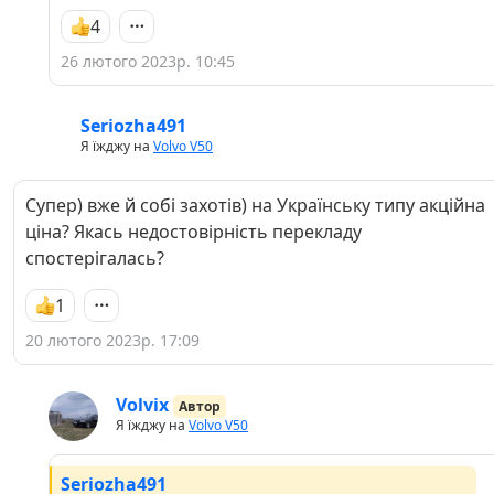
4
26 лютого 2023р. 10:45
Seriozha491
Я їжджу на
Volvo V50
Супер) вже й собі захотів) на Українську типу акційна
ціна? Якась недостовірність перекладу
спостерігалась?
1
20 лютого 2023р. 17:09
Volvix
Автор
Я їжджу на
Volvo V50
Seriozha491