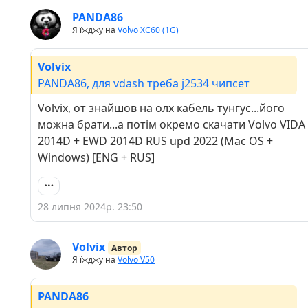
PANDA86
Я їжджу на
Volvo XC60 (1G)
Volvix
PANDA86, для vdash треба j2534 чипсет
Volvix, от знайшов на олх кабель тунгус...його
можна брати...а потім окремо скачати Volvo VIDA
2014D + EWD 2014D RUS upd 2022 (Mac OS +
Windows) [ENG + RUS]
28 липня 2024р. 23:50
Volvix
Автор
Я їжджу на
Volvo V50
PANDA86