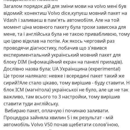
Загалом порядок дій для зміни мови на volvo мені був
відомий: конектиш Volvo dice,купуєш мовний пакет на
Vdash і заливаєш в пам'ять автомобіля. Але на той
момент ціна мовного пакету була трохи зависока для
мене, та і англійська була не такою привабливою, тому
цю ідею відклав на потім. Аж якось черговий раз
проводячи діагностику, побачив що з'явився
експериментальний український мовний пакет для
блоку DIM (інфомаційний екран на панелі приладів).
Дослівно назва була: UA Українщина (experimental)
Це трохи налякало: невже і всередині пакет такий же
сирий?Але стало цікаво, тому вирішив - буду ставити. Н
блок ICM (магнітола) української не було, але це не так
важливо, там всього то 3 настройки, тому вирішив
ставити туди англійську.
Вибираю пакет, оплачую і починаю заливати.
Процедура зайняла хвилин 5 і як результат - мій
автомобіль Volvo V50 почав щебетати солов'їною,