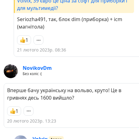
Volvix, 39 євро це ціна за софт для приборки і
для мультимедії?
Seriozha491, так, блок dim (приборка) + icm
(магнітола)
1
21 лютого 2023р. 08:36
NovikovDm
Без коліс :(
Вперше бачу українську на вольво, круто! Це в
гривнях десь 1600 вийшло?
1
20 лютого 2023р. 13:23