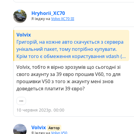
Hryhorii_ХС70
Я їжджу на
Volvo XC70 III
Volvix
Григорій, на кожне авто скачується з сервера
унікальний пакет, тому потрібно купувати.
Крім того є обмеження користування vdash (до
5 авто) далі потрібно оформлювати підписку
Volvix, тобто я вірно зрозумів що сьогодні зі
свого акаунту за 39 євро прошив V60, то для
прошивки V50 з того ж акаунту мені знов
доведеться платити 39 євро?
10 червня 2023р. 00:00
Volvix
Автор
Я їжджу на
Volvo V50