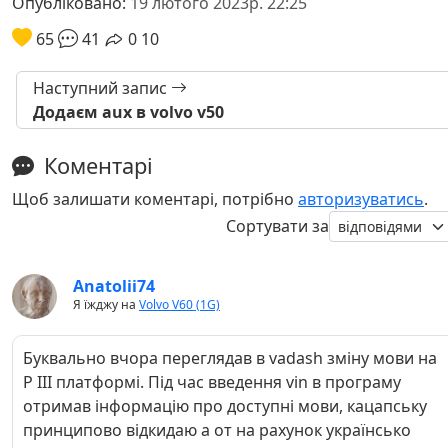
Опубліковано:
19 лютого 2023р. 22:25
65
41
0
10
Наступний запис
Додаєм aux в volvo v50
Коментарі
Щоб залишати коментарі, потрібно
авторизуватись
.
Сортувати за
Anatolii74
Я їжджу на
Volvo V60 (1G)
Буквально вчора переглядав в vadash зміну мови на
Р ІІІ платформі. Під час введення vin в програму
отримав інформацію про доступні мови, кацапську
принципово відкидаю а от на рахунок українсько