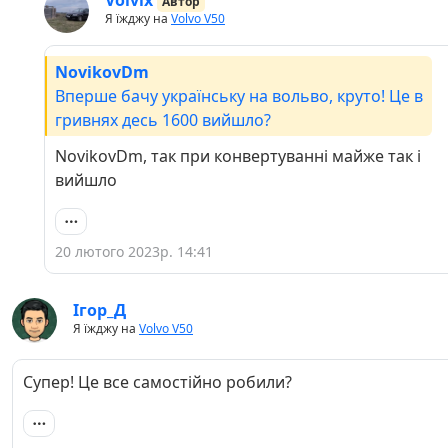
Volvix
Автор
Я їжджу на
Volvo V50
NovikovDm
Вперше бачу українську на вольво, круто! Це в
гривнях десь 1600 вийшло?
NovikovDm, так при конвертуванні майже так і
вийшло
20 лютого 2023р. 14:41
Ігор_Д
Я їжджу на
Volvo V50
Супер! Це все самостійно робили?