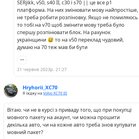
SERjikk, v50, s40 II, c30 i s70 || це все p1
таке. Наскільки я зрозумів змінити мову можно
платформа. На них змінювати мову найпростіше,
на будь якій платформі до 2014 року, а які
не треба робити розпіновку. Якщо не помиляюсь
пізніше треба уточнювати. Я вважав, що у тебе
то тобі на v70 щоб змінити мову треба було
теж платформа P III, вона ж почала
спершу розпінювати блок. На рахунок
виготовлятися з кінця 2008 року, чи у V50
українщини 😅 то на v50 переклад чудовий,
інакше ніж у V70?
думаю на 70 теж мав би бути
21 червня 2023р. 21:27
Hryhorii_ХС70
Я їжджу на
Volvo XC70 III
Вітаю. чи не в курсі з приваду того, що при покупці
мовного пакету на акаунт, чи можна прошити
декілька авто, чи на кожне авто треба знов купувати
мовний пакет?