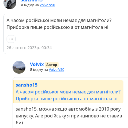
Я їжджу на
Volvo V50
А часом російської мови немає для магнітоли?
Приборка пише російською а от магнітола ні
26 лютого 2023р. 00:34
Volvix
Автор
Я їжджу на
Volvo V50
sansho15
А часом російської мови немає для магнітоли?
Приборка пише російською а от магнітола ні
sansho15, можна якщо автомобіль з 2010 року
випуску. Але російську я принципово не ставив
би)