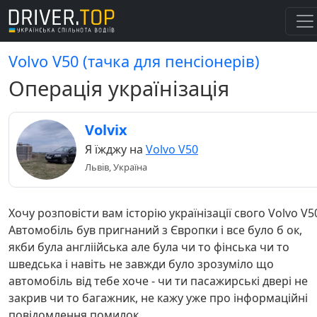
Volvo V50 (тачка для пенсіонерів)
Операція українізація
Volvix
Я їжджу на
Volvo V50
Львів, Україна
Хочу розповісти вам історію українізації свого Volvo V5
Автомобіль був пригнаний з Європки і все було б ок,
якби була англіійська але була чи то фінська чи то
шведська і навіть не завжди було зрозуміло що
автомобіль від тебе хоче - чи ти пасажирські двері не
закрив чи то багажник, не кажу уже про інформаційні
повідомлення помилок.