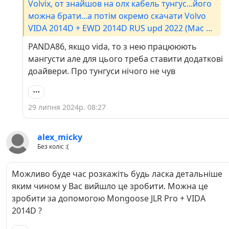
Volvix, от знайшов на олх кабель тунгус...його
можна брати...а потім окремо скачати Volvo
VIDA 2014D + EWD 2014D RUS upd 2022 (Mac OS
+ Windows) [ENG + RUS]
PANDA86, якщо vida, то з нею працююють
мангусти але для цього треба ставити додаткові
доайвери. Про тунгуси нічого не чув
29 липня 2024р. 08:27
alex_micky
Без коліс :(
Можливо буде час розкажіть будь ласка детальніше
яким чином у Вас вийшло це зробити. Можна це
зробити за допомогою Mongoose JLR Pro + VIDA
2014D ?