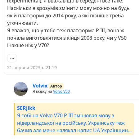
(experimental), я вважав що в середені все таке.
Наскільки я зрозумів змінити мову можно на будь
якій платформі до 2014 року, а які пізніше треба
уточнювати.
Я вважав, що у тебе теж платформа P III, вона ж
почала виготовлятися з кінця 2008 року, чи у V50
інакше ніж у V70?
21 червня 2023р. 21:19
Volvix
Автор
Я їжджу на
Volvo V50
SERjikk
Я собі на Volvo V70 P III змінював мову з
нідерландської на російську, Українську теж
бачив але мене налякал напис UA Українщина
(experimental), я вважав що в середені все