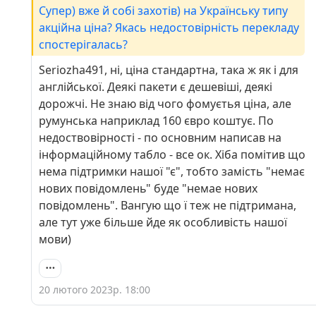
Супер) вже й собі захотів) на Українську типу
акційна ціна? Якась недостовірність перекладу
спостерігалась?
Seriozha491, ні, ціна стандартна, така ж як і для
англійської. Деякі пакети є дешевіші, деякі
дорожчі. Не знаю від чого фомуєтья ціна, але
румунська наприклад 160 євро коштує. По
недоствовірності - по основним написав на
інформаційному табло - все ок. Хіба помітив що
нема підтримки нашої "є", тобто замість "немає
нових повідомлень" буде "немае нових
повідомлень". Вангую що ї теж не підтримана,
але тут уже більше йде як особливість нашої
мови)
20 лютого 2023р. 18:00