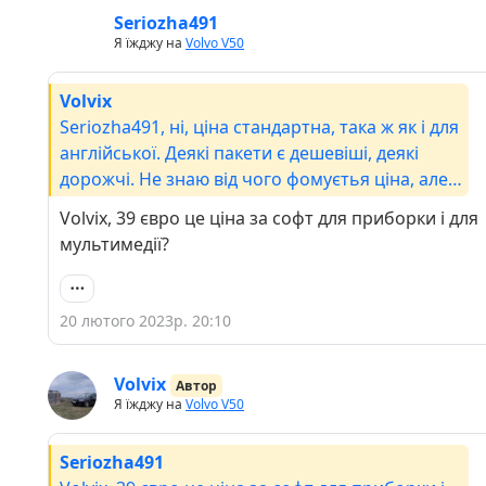
Seriozha491
Я їжджу на
Volvo V50
Volvix
Seriozha491, ні, ціна стандартна, така ж як і для
англійської. Деякі пакети є дешевіші, деякі
дорожчі. Не знаю від чого фомуєтья ціна, але
румунська наприклад 160 євро коштує. По
Volvix, 39 євро це ціна за софт для приборки і для
недоствовірності - по основним написав на
мультимедії?
інформаційному табло - все ок. Хіба помітив
що нема підтримки нашої "є", тобто замість
"немає нових повідомлень" буде "немае нових
20 лютого 2023р. 20:10
повідомлень". Вангую що ї теж не підтримана,
але тут уже більше йде як особливість нашої
Volvix
мови)
Автор
Я їжджу на
Volvo V50
Seriozha491