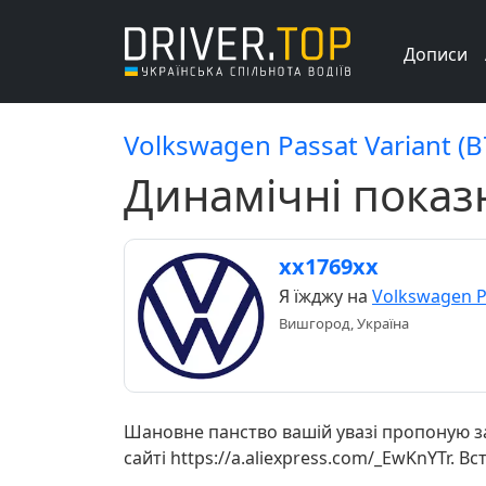
Дописи
Volkswagen Passat Variant (B
Динамічні показ
хх1769хх
Я їжджу на
Volkswagen Pa
Вишгород, Україна
Шановне панство вашій увазі пропоную за
сайті https://a.aliexpress.com/_EwKnYTr. В