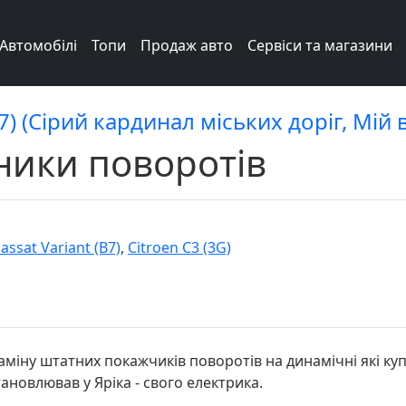
Автомобілі
Топи
Продаж авто
Сервіси та магазини
7) (Сірий кардинал міських доріг, Мій 
ники поворотів
ssat Variant (B7)
,
Citroen C3 (3G)
міну штатних покажчиків поворотів на динамічні які ку
становлював у Яріка - свого електрика.