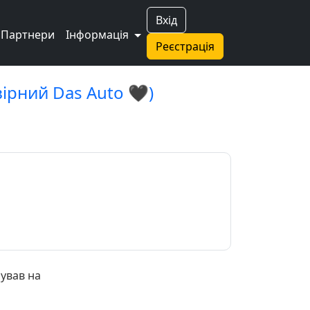
Вхід
Партнери
Інформація
Реєстрація
вірний Das Auto 🖤)
пував на