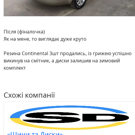
Після (фіналочка)
Як на мене, то виглядає дуже круто
Резина Continental 3шт продались, із грижею успішно
викинув на смітник, а диски залишив на зимовий
комплект
Схожі компанії
«Шини та Диски»