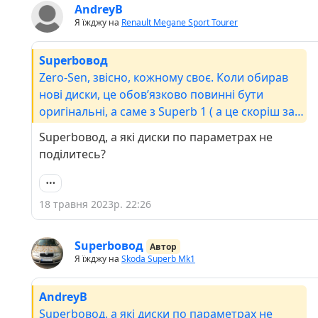
AndreyB
Я їжджу на
Renault Megane Sport Tourer
Superbовод
Zero-Sen, звісно, кожному своє. Коли обирав
нові диски, це обовʼязково повинні бути
оригінальні, а саме з Superb 1 ( а це скоріш за
все диски з версії edition 100, можливо
Superbовод, а які диски по параметрах не
помиляюсь, але коли мелькали superb 1
поділитесь?
edition 100, то саме такими були ці диски і їх
рідко можна зустрітити) і вони легше ніж
попередні.
18 травня 2023р. 22:26
Superbовод
Автор
Я їжджу на
Skoda Superb Mk1
AndreyB
Superbовод, а які диски по параметрах не