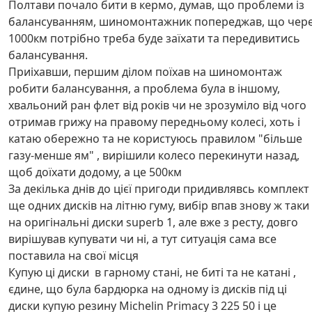
Полтави почало бити в кермо, думав, що проблеми із
балансуванням, шиномонтажник попереджав, що чер
1000км потрібно треба буде заїхати та передивитись
балансування.
Приіхавши, першим ділом поїхав на шиномонтаж
робити балансування, а проблема була в іншому,
хвальоний ран флет від років чи не зрозуміло від чого
отримав грижу на правому передньому колесі, хоть і
катаю обережно та не користуюсь правилом "більше
газу-менше ям" , вирішили колесо перекинути назад,
щоб доїхати додому, а це 500км
За декілька днів до цієї пригоди придивлявсь комплект
ще одних дисків на літню гуму, вибір впав знову ж таки
на оригінальні диски superb 1, але вже з ресту, довго
вирішував купувати чи ні, а тут ситуація сама все
поставила на свої місця
Купую ці диски в гарному стані, не биті та не катані ,
єдине, що була бардюрка на одному із дисків під ці
диски купую резину Michelin Primacy 3 225 50 і це