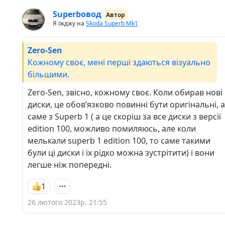
Superbовод
Автор
Я їжджу на
Skoda Superb Mk1
Zero-Sen
Кожному своє, мені перші здаються візуально
більшими.
Zero-Sen, звісно, кожному своє. Коли обирав нові
диски, це обовʼязково повинні бути оригінальні, а
саме з Superb 1 ( а це скоріш за все диски з версії
edition 100, можливо помиляюсь, але коли
мелькали superb 1 edition 100, то саме такими
були ці диски і їх рідко можна зустрітити) і вони
легше ніж попередні.
1
26 лютого 2023р. 21:55