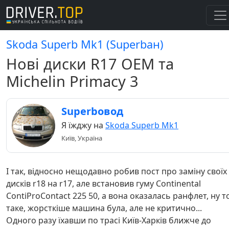
Skoda Superb Mk1 (Superbан)
Нові диски R17 OEM та
Michelin Primacy 3
Superbовод
Я їжджу на
Skoda Superb Mk1
Київ, Україна
І так, відносно нещодавно робив пост про заміну своїх
дисків r18 на r17, але встановив гуму Continental
ContiProContact 225 50, а вона оказалась ранфлет, ну т
таке, жорсткіше машина була, але не критично...
Одного разу їхавши по трасі Київ-Харків ближче до